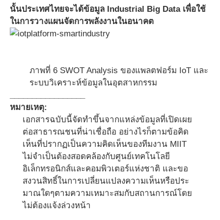
นั้นประเทศไทยจะได้ข้อมูล Industrial Big Data เพื่อใช้
ในการวางแผนจัดการพลังงานในอนาคต
ภาพที่ 6 SWOT Analysis ของแพลตฟอร์ม IoT และ
ระบบวิเคราะห์ข้อมูลในอุตสาหกรรม
_________________
หมายเหตุ:
เอกสารฉบับนี้จัดทำขึ้นจากแหล่งข้อมูลที่เปิดเผย
ต่อสาธารณชนที่น่าเชื่อถือ อย่างไรก็ตามข้อคิด
เห็นที่ปรากฏเป็นความคิดเห็นของทีมงาน MIIT
ไม่จำเป็นต้องสอดคล้องกับศูนย์เทคโนโลยี
อิเล็กทรอนิกส์และคอมพิวเตอร์แห่งชาติ และขอ
สงวนสิทธิ์ในการเปลี่ยนแปลงความเห็นหรือประ
มาณใดๆตามความเหมาะสมกับสถานการณ์โดย
ไม่ต้องแจ้งล่วงหน้า