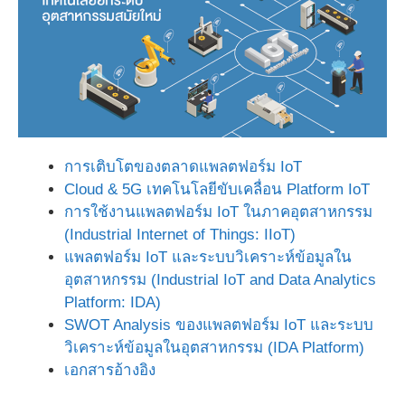
การเติบโตของตลาดแพลตฟอร์ม IoT
Cloud & 5G เทคโนโลยีขับเคลื่อน Platform IoT
การใช้งานแพลตฟอร์ม IoT ในภาคอุตสาหกรรม
(Industrial Internet of Things: IIoT)
แพลตฟอร์ม IoT และระบบวิเคราะห์ข้อมูลใน
อุตสาหกรรม (Industrial IoT and Data Analytics
Platform: IDA)
SWOT Analysis ของแพลตฟอร์ม IoT และระบบ
วิเคราะห์ข้อมูลในอุตสาหกรรม (IDA Platform)
เอกสารอ้างอิง