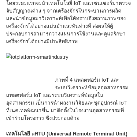
โดยระยะแรกจะนำเทคโนโลยี IoT และเซนเซอร์มาตรวจ
จับสัญญาณต่าง ๆ จากเครื่องจักรในกระบวนการผลิต
และนำข้อมูลมาวิเคราะห์เพื่อให้ทราบถึงสถานภาพของ
เครื่องจักรได้อย่างแม่นยำและทันท่วงที ส่งผลให้ผู้
ประกอบการสามารถวางแผนการใช้งานและดูแลรักษา
เครื่องจักรได้อย่างมีประสิทธิภาพ
ภาพที่ 4 แพลตฟอร์ม IoT และ
ระบบวิเคราะห์ข้อมูลอุตสาหกรรม
แพลตฟอร์ม IoT และระบบวิเคราะห์ข้อมูลใน
อุตสาหกรรม เป็นการนำผลงานวิจัยและชุดอุปกรณ์ IoT
ที่เนคเทคพัฒนาขึ้น มาติดตั้งในโรงงานอุตสาหกรรมที่
เข้าร่วมโครงการ ซึ่งประกอบด้วย
เทคโนโลยี uRTU (Universal Remote Terminal Unit)