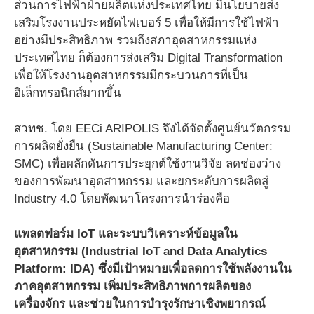
ส่วนการไฟฟ้าฝ่ายผลิตแห่งประเทศไทย มีนโยบายส่ง
เสริมโรงงานประหยัดไฟเบอร์ 5 เพื่อให้มีการใช้ไฟฟ้า
อย่างมีประสิทธิภาพ รวมถึงสภาอุตสาหกรรมแห่ง
ประเทศไทย ก็ต้องการส่งเสริม Digital Transformation
เพื่อให้โรงงานอุตสาหกรรมมีกระบวนการที่เป็น
อิเล็กทรอนิกส์มากขึ้น
สวทช. โดย EECi ARIPOLIS จึงได้จัดตั้งศูนย์นวัตกรรม
การผลิตยั่งยืน (Sustainable Manufacturing Center:
SMC) เพื่อผลักดันการประยุกต์ใช้งานวิจัย ลดช่องว่าง
ของการพัฒนาอุตสาหกรรม และยกระดับการผลิตสู่
Industry 4.0 โดยพัฒนาโครงการนำร่องคือ
แพลตฟอร์ม IoT และระบบวิเคราะห์ข้อมูลใน
อุตสาหกรรม (Industrial IoT and Data Analytics
Platform: IDA) ซึ่งมีเป้าหมายเพื่อลดการใช้พลังงานใน
ภาคอุตสาหกรรม เพิ่มประสิทธิภาพการผลิตของ
เครื่องจักร และช่วยในการบำรุงรักษาเชิงพยากรณ์