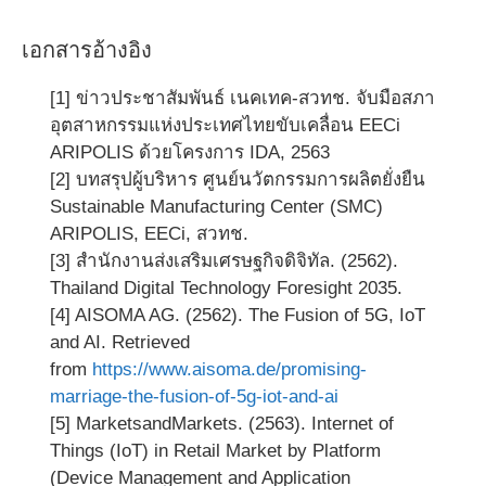
เอกสารอ้างอิง
[1] ข่าวประชาสัมพันธ์ เนคเทค-สวทช. จับมือสภา
อุตสาหกรรมแห่งประเทศไทยขับเคลื่อน EECi
ARIPOLIS ด้วยโครงการ IDA, 2563
[2] บทสรุปผู้บริหาร ศูนย์นวัตกรรมการผลิตยั่งยืน
Sustainable Manufacturing Center (SMC)
ARIPOLIS, EECi, สวทช.
[3] สำนักงานส่งเสริมเศรษฐกิจดิจิทัล. (2562).
Thailand Digital Technology Foresight 2035.
[4] AISOMA AG. (2562). The Fusion of 5G, IoT
and AI. Retrieved
from
https://www.aisoma.de/promising-
marriage-the-fusion-of-5g-iot-and-ai
[5] MarketsandMarkets. (2563). Internet of
Things (IoT) in Retail Market by Platform
(Device Management and Application