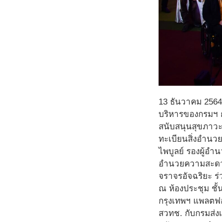
13 ธันวาคม 2564
บริหารของกรมฯ ก
สนับสนุนสุขภาวะ
ทะเบียนสิ่งอำนวย
ไพบูลย์ รองผู้อ
อำนวยความสะดวกสำ
จราจรอัจฉริยะ ร
ณ ห้องประชุม ช
กรุงเทพฯ แพลตฟอ
สวทช. กับกรมส่ง