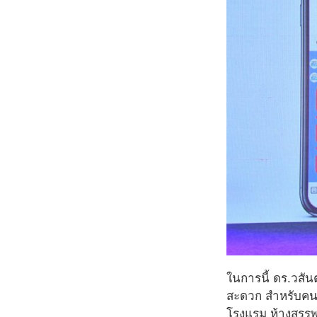
ในการนี้ ดร.วสั
สะดวก สำหรับคนพ
โรงแรม ห้างสรรพส