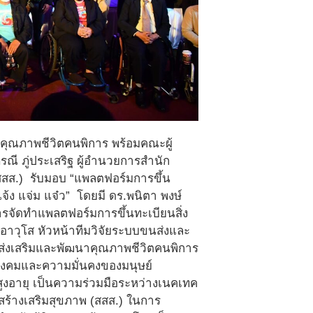
าคุณภาพชีวิตคนพิการ พร้อมคณะผู้
 ภู่ประเสริฐ ผู้อำนวยการสำนัก
สสส.) รับมอบ “แพลตฟอร์มการขึ้น
จ้ง แจ่ม แจ๋ว” โดยมี ดร.พนิตา พงษ์
ารจัดทำแพลตฟอร์มการขึ้นทะเบียนสิ่ง
ยอาวุโส หัวหน้าทีมวิจัยระบบขนส่งและ
มส่งเสริมและพัฒนาคุณภาพชีวิตคนพิการ
ังคมและความมั่นคงของมนุษย์
ูงอายุ เป็นความร่วมมือระหว่างเนคเทค
ร้างเสริมสุขภาพ (สสส.) ในการ