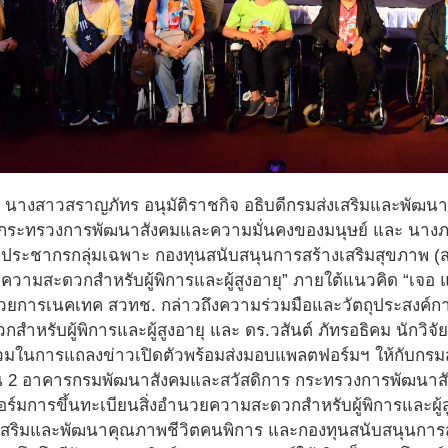
 นางสาวสราญภัทร อนุมัติราชกิจ อธิบดีกรมส่งเสริมและพัฒน
ระทรวงการพัฒนาสังคมและความมั่นคงของมนุษย์ และ นางภรณี
ประชากรกลุ่มเฉพาะ กองทุนสนับสนุนการสร้างเสริมสุขภาพ (
ความสะดวกสำหรับผู้พิการและผู้สูงอายุ” ภายใต้แนวคิด “เจอ แ
ำนวยการเนคเทค สวทช. กล่าวถึงความร่วมมือและวัตถุประสงค์ก
หรับผู้พิการและผู้สูงอายุ และ ดร.วสันต์ ภัทรอธิคม นักวิจั
่วมในการแถลงข่าวเปิดตัวพร้อมส่งมอบแพลตฟอร์มฯ ให้กับกร
ั้น 2 อาคารกรมพัฒนาสังคมและสวัสดิการ กระทรวงการพัฒนาส
ร์มการขึ้นทะเบียนสิ่งอำนวยความสะดวกสำหรับผู้พิการและผู้ส
เสริมและพัฒนาคุณภาพชีวิตคนพิการ และกองทุนสนับสนุนการส