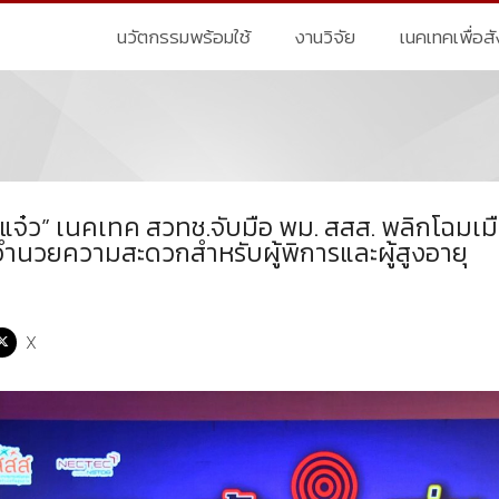
นวัตกรรมพร้อมใช้
งานวิจัย
เนคเทคเพื่อส
ม แจ๋ว” เนคเทค สวทช.จับมือ พม. สสส. พลิกโฉมเ
่งอำนวยความสะดวกสำหรับผู้พิการและผู้สูงอายุ
X