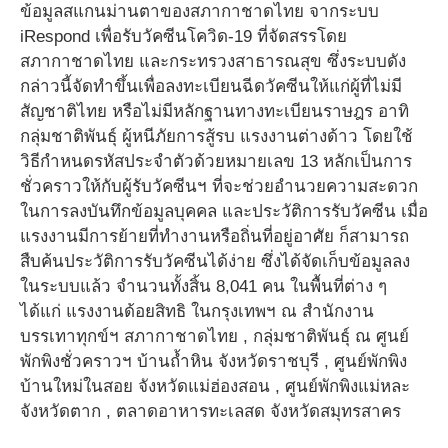
ข้อมูลสแกนม่านตาของสภากาชาดไทย จากระบบ
iRespond เพื่อรับวัคซีนโควิด-19 ที่จัดสรรโดย
สภากาชาดไทย และกระทรวงสาธารณสุข ซึ่งระบบดัง
กล่าวนี้จัดทำขึ้นเพื่อลงทะเบียนฉีดวัคซีนให้แก่ผู้ที่ไม่มี
สัญชาติไทย หรือไม่มีหลักฐานทางทะเบียนราษฎร อาทิ
กลุ่มชาติพันธุ์ ผู้หนีภัยการสู้รบ แรงงานต่างด้าว โดยใช้
วิธีกำหนดรหัสประจำตัวด้วยหมายเลข 13 หลักเป็นการ
ชั่วคราวให้กับผู้รับวัคซีนฯ ที่จะช่วยอำนวยความสะดวก
ในการลงบันทึกข้อมูลบุคคล และประวัติการรับวัคซีน เมื่อ
แรงงานมีการย้ายที่ทำงานหรือถิ่นที่อยู่อาศัย ก็สามารถ
สืบค้นประวัติการรับวัคซีนได้ง่าย ซึ่งได้จัดเก็บข้อมูลลง
ในระบบแล้ว จำนวนทั้งสิ้น 8,041 คน ในพื้นที่ต่าง ๆ
ได้แก่ แรงงานด้อยสิทธิ ในกรุงเทพฯ ณ สำนักงาน
บรรเทาทุกข์ฯ สภากาชาดไทย , กลุ่มชาติพันธุ์ ณ ศูนย์
พักพิงชั่วคราวฯ บ้านถ้ำหิน จังหวัดราชบุรี , ศูนย์พักพิง
บ้านใหม่ในสอย จังหวัดแม่ฮ่องสอน , ศูนย์พักพิงแม่หละ
จังหวัดตาก , ตลาดอาหารทะเลสด จังหวัดสมุทรสาคร