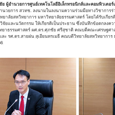
น์ชัย ผู้อำนวยการศูนย์เทคโนโลยีอิเล็กทรอนิกส์และคอมพิวเตอ
ู้อำนวยการ สวทช. ลงนามในลงนามความร่วมมือทางวิชาการร
ิทยาลัยสหวิทยาการ มหาวิทยาลัยธรรมศาสตร์ โดยได้รับเกียรต
วิจัยและนวัตกรรม ให้เกียรติเป็นประธาน ซึ่งบันทึกข้อตกลงค
ยาธรรมศาสตร์ ผศ.ดร.ศุภชัย ศรีสุชาติ คณบดีคณะเศรษฐศาสต
ละ รศ.ดร.สายฝน สุเอียนทรเมธี คณบดีวิทยาลัยสหวิทยาการ มหา
66