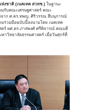
ร์แห่งชาติ (เนคเทค สวทช.)
ในฐานะ
่วมกับคณะเศรษฐศาสตร์ คณะ
ิจาก ศ.ดร.ทพญ. ศิริวรรณ สืบนุการณ์
วามร่วมมือฉบับนี้ลงนามโดย เนคเทค
ร์ ผศ.ดร.ภาสพงศ์ ศรีพิจารณ์ คณบดี
วิทยาลัยธรรมศาสตร์ เมื่อวันศุกร์ที่