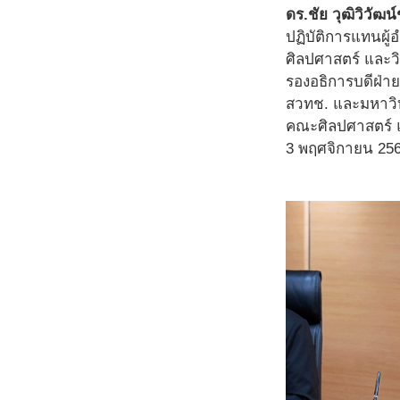
ดร.ชัย วุฒิวิวัฒ
ปฏิบัติการแทนผ
ศิลปศาสตร์ และว
รองอธิการบดีฝ่าย
สวทช. และมหาวิท
คณะศิลปศาสตร์ แ
3 พฤศจิกายน 25