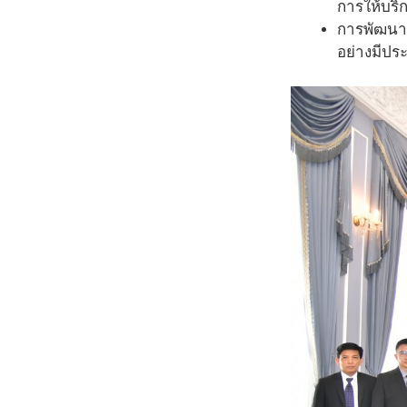
การให้บร
การพัฒนาท
อย่างมีปร