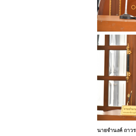
นายจำนงค์ ถาวรว