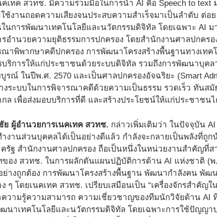
ทค สวทช. มีความร่วมมือในการนำ AI คือ Speech to text มาประ
ช้งานถอดความเสียงจนประสบความสำเร็จมาเป็นลำดับ ต่อยอดมาสู่
นในการพัฒนาเทคโนโลยีและนวัตกรรมดิจิทัล โดยเฉพาะ AI มาใช
ารอำนวยความยุติธรรมการปกครอง โดยสำนักงานศาลปกครองมี
าพิพากษาคดีปกครอง การพัฒนาโครงสร้างพื้นฐานทางเทคโนโลย
รบริการให้แก่ประชาชนด้วยระบบดิจิทัล รวมถึงการพัฒนาบุคลา
่สมบูรณ์ ในปีพ.ศ. 2570 และเป็นศาลปกครองอัจฉริยะ (Smart Ad
้างระบบในการพิจารณาคดีด้วยความเป็นธรรม รวดเร็ว ทันสมัย
กล เพื่อส่งมอบบริการที่ดี และสร้างประโยชน์ให้แก่ประชาชนได
น์ชัย ผู้อำนวยการเนคเทค สวทช.
กล่าวเพิ่มเติมว่า ในปัจจุบัน A
ำงานส่วนบุคคลได้เป็นอย่างดีแล้ว กำลังจะกลายเป็นพลังที่ถู
ครัฐ สำนักงานศาลปกครอง ถือเป็นหนึ่งในหน่วยงานสำคัญที่ส
ของ สวทช. ในการผลักดันแผนปฏิบัติการด้าน AI แห่งชาติ (พ.ศ.
I อย่างถูกต้อง การพัฒนาโครงสร้างพื้นฐาน พัฒนากำลังคน พั
าง ๆ โดยเนคเทค สวทช. เปรียบเสมือนเป็น “เครื่องจักรสำคัญ
ความรู้ความสามารถ ความเชี่ยวชาญของทีมนักวิจัยด้าน AI ที่
ัฒนาเทคโนโลยีและนวัตกรรมดิจิทัล โดยเฉพาะการใช้ปัญญาประด