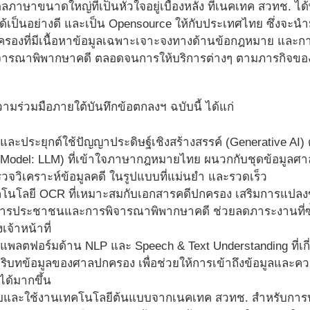
ภาษาขนาดใหญ่ที่เป็นหัวใจอยู่เบื้องหลัง ที่เนคเทค สวทช. ไ
้เป็นอย่างดี และเป็น Opensource ให้กับประเทศไทย ซึ่งจะ
องที่มีเนื้อหาข้อมูลเฉพาะเจาะจงทางด้านข้อกฎหมาย และการพิ
ารณาพิพากษาคดี ตลอดจนการให้บริการต่างๆ ตามภารกิจข
ามร่วมมือภายใต้บันทึกข้อตกลงฯ ฉบับนี้ ได้แก่
ละประยุกต์ใช้ปัญญาประดิษฐ์เชิงสร้างสรรค์ (Generative A
 Model: LLM) ที่เข้าใจภาษากฎหมายไทย ผนวกกับชุดข้อมู
ตรวจวิเคราะห์ข้อมูลคดี ในรูปแบบที่แม่นยำ และรวดเร็ว
นโลยี OCR ที่เหมาะสมกับเอกสารคดีปกครอง เสริมการแปลงข
ริการประชาชนและการพิจารณาพิพากษาคดี ช่วยลดภาระงานที่ซ
จ้าหน้าที่
พลตฟอร์มด้าน NLP และ Speech & Text Understanding ที่เก
ริบทข้อมูลของศาลปกครอง เพื่อช่วยให้การเข้าถึงข้อมูลและ
ได้มากขึ้น
และใช้งานเทคโนโลยีต้นแบบจากเนคเทค สวทช. สำหรับการปร