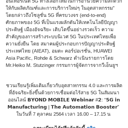
อินเทอร์เน็ต 5G ทางเลือกใหม่ในการอำนวยความสะดวก
ให้กับผลิตภัณฑ์และการบริการใหม่ๆ ในอุตสาหกรรม”
โดยกล่าวถึงโซลูชั่น 5G ที่ครบวงจร (end-to-end)
ศักยภาพของ 5G ที่เป็นแรงผลักดันให้เทคโนโลยีปัญญา
ประดิษฐ์ เมืองอัจฉริยะ เติบโตขึ้นอย่างรวดเร็ว ความ
สำคัญของการสร้างระบบนิเวศ 5G ในประเทศไทยเพื่อ
ความยั่งยืน โดย สมาคมผู้ประกอบการปัญญาประดิษฐ์
ประเทศไทย (AIEAT), อมตะ คอร์ปอเรชั่น, HUAWEI
Asia Pacific, Rohde & Schwarz ดำเนินรายการโดย
Mr.Heiko M. Stutzinger กรรมการผู้จัดการจากวีเอ็นยูฯ
ชวนเรียนรู้เพิ่มเติมเกี่ยวกับอุตสาหกรรม 4.0 และการผลิต
ที่อัจฉริยะยิ่งขึ้นด้วยการเชื่อมต่อไร้สาย 5G ในสัมมนา
ออนไลน์ 𝗕𝗬𝗢𝗡𝗗 𝗠𝗢𝗕𝗜𝗟𝗘 𝗪𝗲𝗯𝗶𝗻𝗮𝗿 #𝟮: “𝟱𝗚 𝗶𝗻
𝗠𝗮𝗻𝘂𝗳𝗮𝗰𝘁𝘂𝗿𝗶𝗻𝗴 | 𝗧𝗵𝗲 𝗔𝘂𝘁𝗼𝗺𝗮𝘁𝗶𝗼𝗻 𝗕𝗼𝗼𝘀𝘁𝗲𝗿”
ในวันที่ 7 ตุลาคม 2564 เวลา 16.00 – 17.15 น