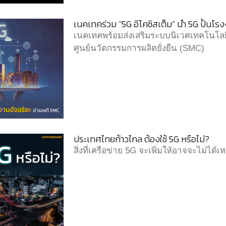
เนคเทคร่วม “5G อีโคซิสเต็ม” นำ 5G ปั้นโร
เนคเทคพร้อมส่งเสริมระบบนิเวศเทคโนโลย
ศูนย์นวัตกรรมการผลิตยั่งยืน (SMC)
ประเทศไทยก้าวไกล ต้องใช้ 5G หรือไม่?
สิ่งที่เครือข่าย 5G จะเพิ่มให้อาจจะไม่ได้เห