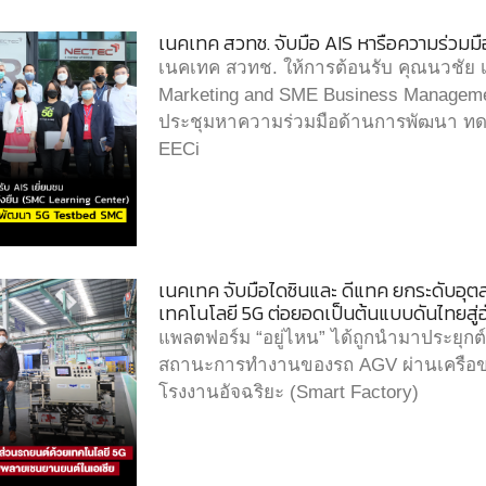
เนคเทค สวทช. จับมือ AIS หารือความร่วม
เนคเทค สวทช. ให้การต้อนรับ คุณนวชัย เกี
Marketing and SME Business Manageme
ประชุมหาความร่วมมือด้านการพัฒนา ทดสอ
EECi
เนคเทค จับมือไดซินและ ดีแทค ยกระดับอุ
เทคโนโลยี 5G ต่อยอดเป็นต้นแบบดันไทยสู่
แพลตฟอร์ม “อยู่ไหน” ได้ถูกนำมาประยุกต์ใ
สถานะการทำงานของรถ AGV ผ่านเครือข
โรงงานอัจฉริยะ (Smart Factory)