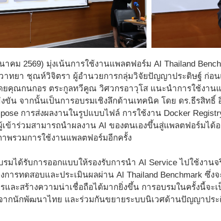
 มีนาคม 2569) มุ่งเน้นการใช้งานแพลตฟอร์ม AI Thailand Be
ทยา ชุณห์วิจิตรา ผู้อำนวยการกลุ่มวิจัยปัญญาประดิษฐ์ ก่อน
โดยคุณกนกอร ตระกูลทวีคูณ วิศวกรอาวุโส แนะนำการใช้งา
่งขัน จากนั้นเป็นการอบรมเชิงลึกด้านเทคนิค โดย ดร.ธีรสิทธิ์ 
pose การส่งผลงานในรูปแบบไฟล์ การใช้งาน Docker Regis
้ผู้เข้าร่วมสามารถนำผลงาน AI ของตนเองขึ้นสู่แพลตฟอร์มได้อ
ภาพรวมการใช้งานแพลตฟอร์มอีกครั้ง
ารอบรมได้รับการออกแบบให้รองรับการนำ AI Service ไปใช้งานจร
างการทดสอบและประเมินผลผ่าน AI Thailand Benchmark ซึ่งจ
ละสร้างความน่าเชื่อถือได้มากยิ่งขึ้น การอบรมในครั้งนี้จะเป
ๆ จากนักพัฒนาไทย และร่วมกันขยายระบบนิเวศด้านปัญญาประดิ