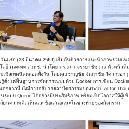
วันแรก (23 มีนาคม 2569) เริ่มต้นด้วยการแนะนำภาพรวมแพลต
โลยี เนคเทค สวทช. นำโดย ดร.สภา จรรยาชัชวาล หัวหน้าท
รมเชิงเทคนิคตลอดทั้งวัน โดยคุณชาญชัย จันฤาชัย วิศวกรอาวุโส 
รู้ตั้งแต่พื้นฐานการจัดการระบบด้วย Docker การเขียน Dock
ง นอกจากนี้ ยังมีการอธิบายสถาปัตยกรรมของระบบ AI for Thai ค
ระบบ Queue ได้อย่างมีประสิทธิภาพ พร้อมเปิดโอกาสให้ผู้เ
ปลี่ยนความคิดเห็นและข้อเสนอแนะในช่วงท้ายของกิจกรรม