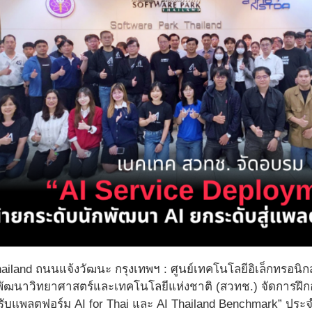
ailand ถนนแจ้งวัฒนะ กรุงเทพฯ : ศูนย์เทคโนโลยีอิเล็กทรอนิ
ัฒนาวิทยาศาสตร์และเทคโนโลยีแห่งชาติ (สวทช.) จัดการฝึกอบ
บแพลตฟอร์ม AI for Thai และ AI Thailand Benchmark” ประจำป