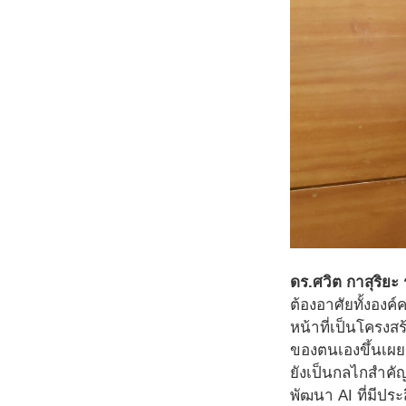
ดร.ศวิต กาสุริย
ต้องอาศัยทั้งองค
หน้าที่เป็นโครง
ของตนเองขึ้นเผย
ยังเป็นกลไกสำคั
พัฒนา AI ที่มีป