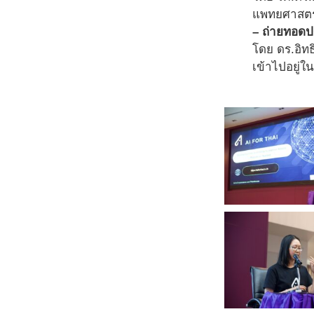
แพทยศาสตร์
– ถ่ายทอดป
โดย ดร.อิทธ
เข้าไปอยู่ใน