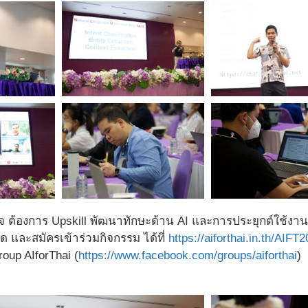
ใจ ต้องการ Upskill พัฒนาทักษะด้าน AI และการประยุกต์ใช้งา
 และสมัครเข้าร่วมกิจกรรม ได้ที่
https://aiforthai.in.th/AIFT
oup AIforThai (
https://www.facebook.com/groups/aiforthai
)