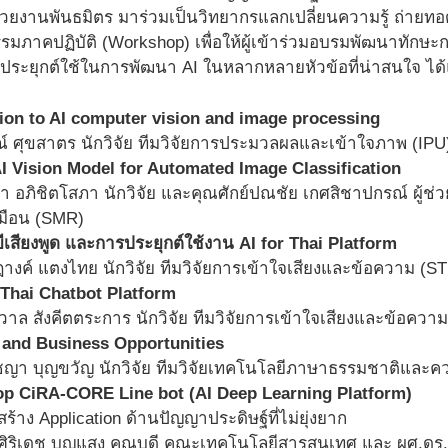
่วยงานพันธมิตร มาร่วมเป็นวิทยากรแลกเปลี่ยนความรู้ ถ่า
รรมภาคปฏิบัติ (Workshop) เพื่อให้ผู้เข้าร่วมอบรมพัฒนาทักษะกา
ประยุกต์ใช้ในการพัฒนา AI ในหลากหลายหัวข้อที่น่าสนใจ ได้
tion to AI computer vision and image processing
์ ศุขสาตร นักวิจัย ทีมวิจัยการประมวลผลและเข้าใจภาพ (IPU
I Vision Model for Automated Image Classification
 อภิชิตโสภา นักวิจัย และคุณศักย์ปณชัย เกศสิชาปกรณ์ ผู้ช่ว
มือน (SMR)
เสียงพูด และการประยุกต์ใช้งาน AI for Thai Platform
างค์ แตงไทย นักวิจัย ทีมวิจัยการเข้าใจเสียงและข้อความ (S
Thai Chatbot Platform
าล สังคีตตระการ นักวิจัย ทีมวิจัยการเข้าใจเสียงและข้อควา
and Business Opportunities
ชญา บุญขวัญ นักวิจัย ทีมวิจัยเทคโนโลยีภาษาธรรมชาติและ
p CiRA-CORE Line bot (AI Deep Learning Platform)
้าง Application ด้านปัญญาประดิษฐ์ที่ไม่ยุ่งยาก
ศิริเดช บุญแสง คณบดี คณะเทคโนโลยีสารสนเทศ และ ผศ.ดร.ว