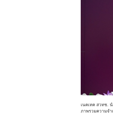
เนคเทค สวทช. นำท
ภาพรวมความจำเป