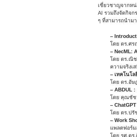
เชี่ยวชาญจากหน
AI รวมถึงจัดกิจก
ๆ ที่สามารถนำมา
– Introduc
โดย ดร.ศรณ
– NecML: A
โดย ดร.ณิชา
ความจริงเส
– เทคโนโลยี
โดย ดร.อัษฎ
– ABDUL : 
โดย คุณชัชว
– ChatGPT 
โดย ดร.ปรั
– Work Sho
แพลตฟอร์มสร
โดย รศ.ดร.