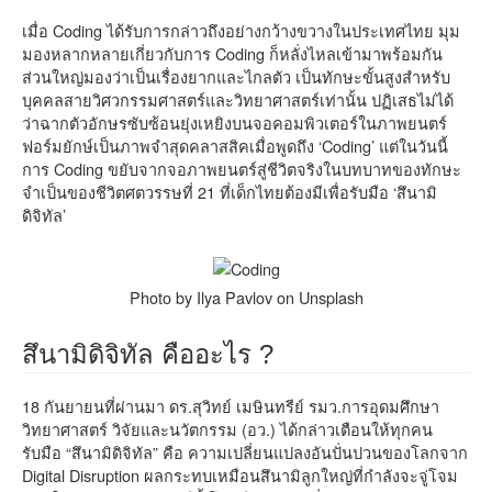
เมื่อ Coding ได้รับการกล่าวถึงอย่างกว้างขวางในประเทศไทย มุม
มองหลากหลายเกี่ยวกับการ Coding ก็หลั่งไหลเข้ามาพร้อมกัน
ส่วนใหญ่มองว่าเป็นเรื่องยากและไกลตัว เป็นทักษะขั้นสูงสำหรับ
บุคคลสายวิศวกรรมศาสตร์และวิทยาศาสตร์เท่านั้น ปฏิเสธไม่ได้
ว่าฉากตัวอักษรซับซ้อนยุ่งเหยิงบนจอคอมพิวเตอร์ในภาพยนตร์
ฟอร์มยักษ์เป็นภาพจำสุดคลาสสิคเมื่อพูดถึง ‘Coding’ แต่ในวันนี้
การ Coding ขยับจากจอภาพยนตร์สู่ชีวิตจริงในบทบาทของทักษะ
จำเป็นของชีวิตศตวรรษที่ 21 ที่เด็กไทยต้องมีเพื่อรับมือ ‘สึนามิ
ดิจิทัล’
Photo by Ilya Pavlov on Unsplash
สึนามิดิจิทัล คืออะไร ?
18 กันยายนที่ผ่านมา ดร.สุวิทย์ เมษินทรีย์ รมว.การอุดมศึกษา
วิทยาศาสตร์ วิจัยและนวัตกรรม (อว.) ได้กล่าวเตือนให้ทุกคน
รับมือ “สึนามิดิจิทัล” คือ ความเปลี่ยนแปลงอันปั่นปวนของโลกจาก
Digital Disruption ผลกระทบเหมือนสึนามิลูกใหญ่ที่กำลังจะจู่โจม