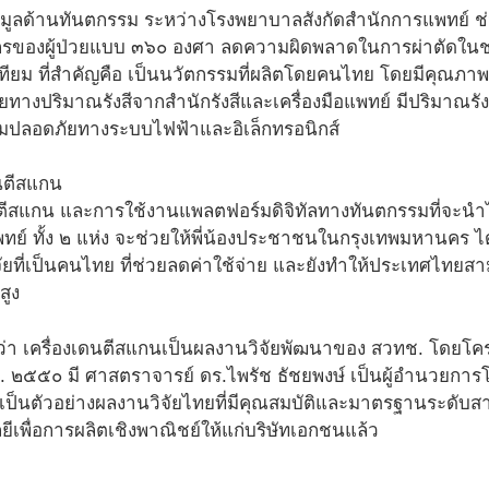
้อมูลด้านทันตกรรม ระหว่างโรงพยาบาลสังกัดสำนักการแพทย์ ช
ของผู้ป่วยแบบ ๓๖๐ องศา ลดความผิดพลาดในการผ่าตัดในช่อง
ทียม ที่สำคัญคือ เป็นนวัตกรรมที่ผลิตโดยคนไทย โดยมีคุณ
งปริมาณรังสีจากสำนักรังสีและเครื่องมือแพทย์ มีปริมาณรังสีต่
มปลอดภัยทางระบบไฟฟ้าและอิเล็กทรอนิกส์
ดนตีสแกน และการใช้งานแพลตฟอร์มดิจิทัลทางทันตกรรมที่จ
ทย์ ทั้ง ๒ แห่ง จะช่วยให้พี่น้องประชาชนในกรุงเทพมหานคร ได
วิจัยที่เป็นคนไทย ที่ช่วยลดค่าใช้จ่าย และยังทำให้ประเทศไ
สูง
่า เครื่องเดนตีสแกนเป็นผลงานวิจัยพัฒนาของ สวทช. โดยโครงกา
.ศ. ๒๕๕๐ มี ศาสตราจารย์ ดร.ไพรัช ธัชยพงษ์ เป็นผู้อำนวยกา
เป็นตัวอย่างผลงานวิจัยไทยที่มีคุณสมบัติและมาตรฐานระดับสากล
เพื่อการผลิตเชิงพาณิชย์ให้แก่บริษัทเอกชนแล้ว