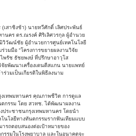
สาชิงช้า) นายทวีศักดิ์ เลิศประพันธ์
นคร ดร.ณรงค์ ศิริเลิศวรกุล ผู้อำนวย
ิวัฒน์ชัย ผู้อำนวยการศูนย์เทคโนโลยี
ามร่วมมือ “โครงการขยายผลงานวิจัย
พรัช ธัชยพงษ์ ที่ปรึกษาอาวุโส
จัยพัฒนาเครื่องเดนตีสแกน นายแพทย์
าร่วมเป็นเกียรติในพิธีลงนาม
รกรุงเทพมหานคร คุณภาพชีวิต การดูแล
ทันตกรรม โดย สวทช. ได้พัฒนาผลงาน
ัญของประชาชนกรุงเทพมหานคร โดยนำ
เทคโนโลยีทางทันตกรรมรากฟันเทียมแบบ
สามารถตอบสนองต่อเป้าหมายของ
ทันตกรรมในโรงพยาบาล และในอนาคตจะ