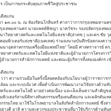
ร เป็นการยกระดับคุณภาพชีวิตสู่ประชาชน
า ๑๓.๐๐ น. ณ ห้องรัตนโกสินทร์ ศาลาว่าการกรุงเทพมหานคร (เ
กรุงเทพมหานคร นายแพทย์พิชญา นาควัชระ รองปลัดกรุงเทพมหา
าวิทยาศาสตร์และเทคโนโลยีแห่งชาติ(สวทช.) และดร.ชัย วุฒิว
ละคอมพิวเตอร์แห่งชาติ(เนคเทค) ร่วมลงนามบันทึกข้อตกลงคว
พัฒนาอุตสาหกรรมเครื่องมือแพทย์ไทย” โดยมี ศาสตราจารย์ ดร.ไ
ิทยาศาสตร์และเทคโนโลยีแห่งชาติและผู้อำนวยการโครงการวิ
ู้อำนวยการสำนักการแพทย์ และคณะผู้บริหารทั้งสององค์กร เข้
่าวว่า ความร่วมมือในครั้งนี้สอดคล้องกับนโยบายผู้ว่าราชกา
ล้อม และระบบนิเวศ เพื่อดำเนินการพัฒนางานวิจัยทางด้าน
สตร์และเทคโนโลยี มาอย่างต่อเนื่อง และเล็งเห็นความสำค
คอมพิวเตอร์สามมิติทางทันตกรรมหรือเดนตีสแกน และผลักดัน
ตกรรมไทย มาใช้ในโรงพยาบาลในสังกัดสำนักการแพทย์ ซึ่ง
อย่างดี อาทิ ความสะดวกของประชาชนที่มาใช้บริการด้าน