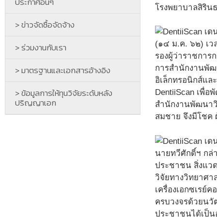
ประกาศอื่นๆ
โรงพยาบาลสิรินธ
> ข่าวจัดซื้อจัดจ้าง
(๑๔ ม.ค. ๖๒) เวล
> ร่วมงานกับเรา
รองผู้ว่าราชการ
การสำนักงานพัฒน
> มาตรฐานและเอกสารอ้างอิง
อิเล็กทรอนิกส์แ
> ข้อมูลการให้ทุนวิจัยระดับหลัง
DentiiScan เพื่อ
ปริญญาเอก
สำนักงานพัฒนาว
สมชาย จึงมีโชค ผ
นายทวีศักดิ์ฯ กล
ประชาชน สิ่งแวด
วิจัยทางวิทยาศา
เครื่องเอกซเรย์
ครบวงจรด้วยนวั
ประชาชนได้เป็น