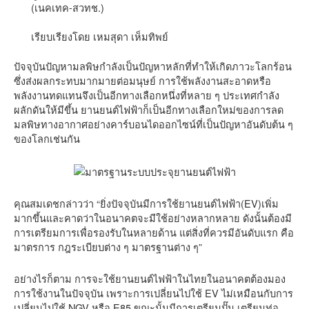
(เนคเทค-สวทช.)
เรียบเรียงโดย เหมสุดา เห็มทิพย์
ปัจจุบันปัญหามลพิษกำลังเป็นปัญหาหลักที่ทำให้เกิดภาวะโลกร้อน
ซึ่งส่งผลกระทบมากมายต่อมนุษย์ การใช้พลังงานสะอาดหรือ
พลังงานทดแทนจึงเป็นอีกทางเลือกหนึ่งที่หลาย ๆ ประเทศกำลัง
ผลักดันให้มีขึ้น ยานยนต์ไฟฟ้าก็เป็นอีกทางเลือกใหม่ของการลด
มลพิษทางอากาศอย่างคาร์บอนไดออกไซน์ที่เป็นปัญหาอันดับต้น ๆ
ของโลกเช่นกัน
คุณสมเดชกล่าวว่า “ยิ่งปัจจุบันมีการใช้ยานยนต์ไฟฟ้า(EV)เพิ่ม
มากขึ้นและคาดว่าในอนาคตจะมีใช้อย่างหลากหลาย ดังนั้นต้องมี
การเตรียมการเพื่อรองรับในหลายด้าน แต่สิ่งที่ควรมีอันดับแรก คือ
มาตรการ กฎระเบียบต่าง ๆ มาตรฐานต่าง ๆ”
อย่างไรก็ตาม การจะใช้ยานยนต์ไฟฟ้าในไทยในอนาคตต้องมอง
การใช้งานในปัจจุบัน เพราะการเปลี่ยนไปใช้ EV ไม่เหมือนกับการ
เปลี่ยนไปใช้ NGV หรือ E85 ขณะนั้นมีการเตรียมปั๊ม เตรียมท่อ