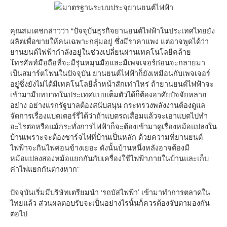
คุณสมเดชกล่าวว่า “ปัจจุบันธุรกิจยานยนต์ไฟฟ้าในประเทศไทยยัง
ผลิตเพื่อขายให้คนเฉพาะกลุ่มอยู่ ซึ่งมีราคาแพง แต่อาจพูดได้ว่า
ยานยนต์ไฟฟ้ากำลังอยู่ในช่วงเปลี่ยนผ่านเทคโนโลยีคล้าย
โทรศัพท์มือถือที่จะมีรุ่นหมุนมือและมีเพจเจอร์ก่อนจะกลายมา
เป็นสมาร์ตโฟนในปัจจุบัน ยานยนต์ไฟฟ้าก็ยังเหมือนกับเพจเจอร์
อยู่ซึ่งยังไม่ได้มีเทคโนโลยีล้ำหน้าสักเท่าไหร่ ถ้ายานยนต์ไฟฟ้าจะ
เข้ามามีบทบาทในประเทศแบบเต็มตัวได้ก็ต้องอาศัยปัจจัยหลาย
อย่าง อย่างแรกรัฐบาลต้องสนับสนุน กระทรวงพลังงานต้องดูแล
จัดการเรื่องแบตเตอร์รี่ได้ว่าถ้าแบตรถเสื่อมแล้วจะเอาแบตไปทำ
อะไรต่อหรือแม้กระทั่งการไฟฟ้าก็จะต้องเข้ามาดูเรื่องหม้อแปลงใน
บ้านเพราะจะต้องชาร์จไฟที่บ้านเป็นหลัก ด้วยความที่ยานยนต์
ไฟฟ้าจะกินไฟค่อนข้างเยอะ ดังนั้นบ้านหนึ่งหลังอาจต้องมี
หม้อแปลงสองหม้อแยกกันกับเครื่องใช้ไฟฟ้าภายในบ้านและเก็บ
ค่าไฟแยกกันต่างหาก”
ปัจจุบันเริ่มมีบริษัทเตรียมนำ ‘รถบัสไฟฟ้า’ เข้ามาทำการตลาดใน
ไทยแล้ว ส่วนผลตอบรับจะเป็นอย่างไรนั้นก็ควรต้องจับตามองกัน
ต่อไป