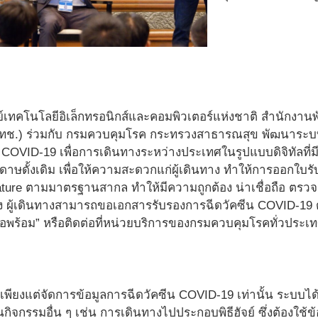
์เทคโนโลยีอิเล็กทรอนิกส์และคอมพิวเตอร์แห่งชาติ สำนักงา
วทช.) ร่วมกับ กรมควบคุมโรค กระทรวงสาธารณสุข พัฒนาระบบ
ค COVID-19 เพื่อการเดินทางระหว่างประเทศในรูปแบบดิจิทัลท
ษดั้งเดิม เพื่อให้ความสะดวกแก่ผู้เดินทาง ทำให้การออกใบรั
gnature ตามมาตรฐานสากล ทำให้มีความถูกต้อง น่าเชื่อถือ ตร
 ผู้เดินทางสามารถขอเอกสารรับรองการฉีดวัคซีน COVID-19
มอพร้อม” หรือติดต่อที่หน่วยบริการของกรมควบคุมโรคทั่วประเ
เพียงแต่จัดการข้อมูลการฉีดวัคซีน COVID-19 เท่านั้น ระบบ
ิจกรรมอื่น ๆ เช่น การเดินทางไปประกอบพิธีฮัจย์ ซึ่งต้องใช้