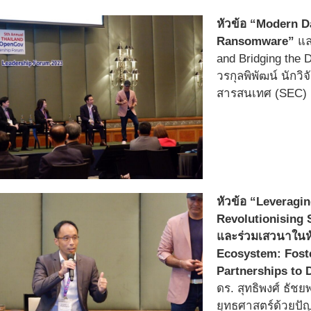
หัวข้อ “Modern Da
Ransomware”
และ
and Bridging the D
วรกุลพิพัฒน์ นักวิ
สารสนเทศ (SEC)
หัวข้อ “Leveragin
Revolutionising 
และร่วมเสวนาในหั
Ecosystem: Foste
Partnerships to 
ดร. สุทธิพงศ์ ธัชย
ยุทธศาสตร์ด้วยปั