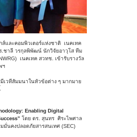
ิกส์และคอมพิวเตอร์แห่งชาติ
เนคเทค
ลี วรกุลพิพัฒน์ นักวิจัยอาวุโส ทีม
(CNWRG) เนคเทค สวทช. เข้ารับรางวัล
ทพฯ
มีเวทีสัมมนาในหัวข้อต่าง ๆ มากมาย
้
hodology: Enabling Digital
Success”
โดย ดร. สุนทร ศิระไพศาล
วามมั่นคงปลอดภัยสารสนเทศ (SEC)