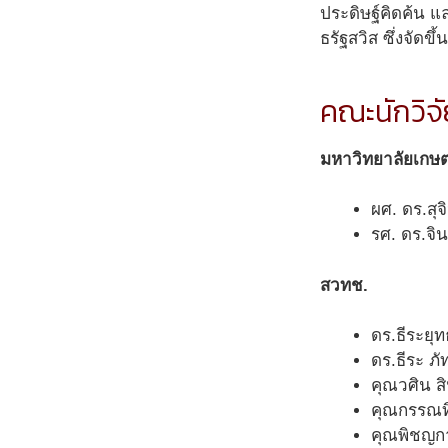
ประดิษฐ์คิดค้น แ
ธรัฐสวิส ซึ่งจัดข
คณะนักวิจั
มหาวิทยาลัยเกษ
ผศ. ดร.ส
รศ. ดร.จ
สวทช.
ดร.ธีระยุ
ดร.ธีระ ภ
คุณวศิน ส
คุณกรรณทิ
คุณพิชญกา