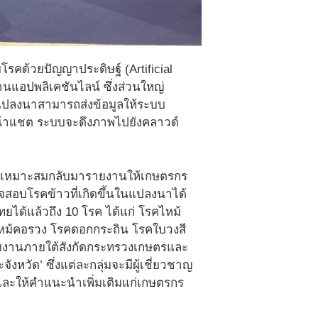
รคด้วยปัญญาประดิษฐ์ (Artificial
นแอปพลิเคชันไลน์ ซึ่งส่วนใหญ่
แปลงนาสามารถส่งข้อมูลให้ระบบ
ู่หน้าแชต ระบบจะดึงภาพไปยังคลาวด์
างเหมาะสมกลับมารายงานให้เกษตรกร
สอบโรคข้าวที่เกิดขึ้นในแปลงนาได้
ยได้แล้วถึง 10 โรค ได้แก่ โรคไหม้
หม้คอรวง โรคดอกกระถิน โรคใบวงสี
วยงานภายใต้สังกัดกระทรวงเกษตรและ
วัด’ ซึ่งแต่ละกลุ่มจะมีผู้เชี่ยวชาญ
ละให้คำแนะนำเพิ่มเติมแก่เกษตรกร