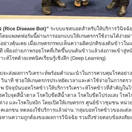
 (Rice Disease Bot)”
ระบบแชตบอตสำหรับให้บริการวินิจฉัยโ
) โดยแพลตฟอร์มนี้ผ่านการออกแบบให้เกษตรกรใช้งานได้ง่ายผ่า
อย่างคุ้นเคย เมื่อเกษตรกรพบเห็นความผิดปกติของต้นข้าวใน
นที เพียงถ่ายภาพรอยโรคที่เกิดขึ้นบนต้นข้าวแล้วส่งภาพเข้าส
ราะห์โรคด้วยเทคนิคเรียนรู้เชิงลึก (Deep Learning)
ระบบจะส่งผลการวิเคราะห์พร้อมคำแนะนำในการควบคุมโรคอย่
วินาที ช่วยให้เกษตรกรประหยัดเวลาและค่าใช้จ่ายในการตรวจ
าพ ปัจจุบันบอทโรคข้าวให้บริการวิเคราะห์โรคข้าวที่สำคัญในไท
คใบจุดสีน้ำตาล โรคใบขีดสีน้ำตาล โรคใบขีดโปร่งแสง โรคไ
ด่าง และโรคใบหงิก โดยเปิดให้เกษตรกร ศูนย์ข้าวชุมชน หน่
เอกชน ทดลองใช้บริการแล้วผ่าน ‘กลุ่มบอทโรคข้าวของแต่ละจังห
ทานความถูกต้องของผลการวินิจฉัย รวมถึงช่วยตอบข้อสงสัยแ