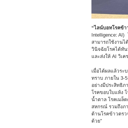
“ไลน์บอทโรคข้าว
Intelligence: AI
สามารถใช้งานได้
วินิจฉัยโรคได้ทั
และส่งให้ AI วิเค
เมื่อได้ผลแล้ว
ทราบ ภายใน 3-5 
อย่างมีประสิทธิภ
โรคขอบใบแห้ง โร
น้ำตาล โรคเมล็ด
สหกรณ์ รวมถึงภาค
ด้านโรคข้าวตรวจ
ด้วย”