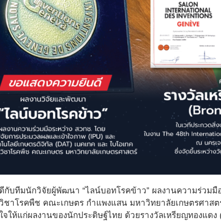
กับทีมนักวิจัยผู้พัฒนา “ไลน์บอทโรคข้าว” ผลงานความร่วม
วิชาโรคพืช คณะเกษตร กำแพงแสน มหาวิทยาลัยเกษตรศาสตร์ ที
ใจให้แก่ผลงานของนักประดิษฐ์ไทย ด้วยรางวัลเหรียญทองแดง (