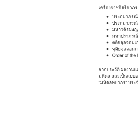
เครื่องราชอิสริยาภร
ประถมาภรณ์ม
ประถมาภรณ์ช
มหาวชิรมงกุ
มหาปราภรณ์ช
ตติยจุลจอมเก
ทุติยจุลจอมเ
Order of the
จากประวัติ ผลงานและ
มหิดล และเป็นแบบอย
“มหิดลทยากร” ประจำป