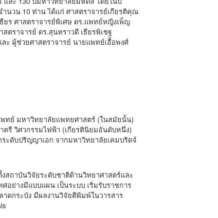
 และ 130 ปีมหาวิทยาลัยมหิดล โดยในปี
ำนวน 10 ท่าน ได้แก่ ศาสตราจารย์เกียรติคุณ
เธียร ศาสตราจารย์พิเศษ ดร.แพทย์หญิงเพ็ญ
ยศาสตราจารย์ ดร.สุนทราวดี เธียรพิเชฐ
ะ ผู้ช่วยศาสตราจารย์ นายแพทย์เอื้อพงศ์
พทย์ มหาวิทยาลัยแพทยศาสตร์ (ในสมัยนั้น)
รี วิศวกรรมไฟฟ้า (เกียรตินิยมอันดับหนึ่ง)
ษาระดับปริญญาเอก จากมหาวิทยาลัยเคมบริดจ์
ั้งสถาบันวิจัยระดับชาติด้านวิทยาศาสตร์และ
เทศอย่างมีแบบแผน เป็นระบบ เริ่มรับราชการ
ลาดกระบัง มีผลงานวิจัยตีพิมพ์ในวารสาร
ls