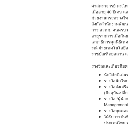
ศาสตราจารย์ ดร.ไพร
เมื่ออายุ 40 ปีเศษ
ช่วยงานกระทรวงวิทย
สังกัดสำนักงานพัฒน
การ สวทช. จนครบวา
อายุราชการเมื่อกั
เลขาธิการมูลนิธิเ
รณ์ ฝ่ายเทคโนโลยีส
ราชบัณฑิตยสถาน แล
รางวัลและเกียรติยศท
นักวิจัยดีเด
รางวัลนักวิท
รางวัลส่งเส
(ปัจจุบันเปล
รางวัล “ผู้น
Management o
รางวัลบุคคล
ได้รับการบัน
ประเทศไทย พ