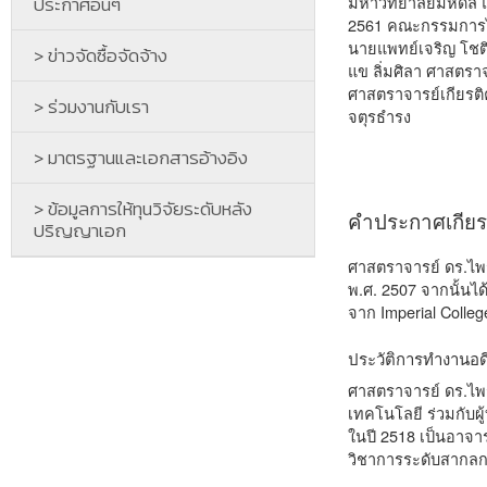
ประกาศอื่นๆ
มหาวิทยาลัยมหิดล 
2561 คณะกรรมการได้
นายแพทย์เจริญ โชติ
> ข่าวจัดซื้อจัดจ้าง
แข ลิ่มศิลา ศาสตราจ
ศาสตราจารย์เกียรต
> ร่วมงานกับเรา
จตุรธำรง
> มาตรฐานและเอกสารอ้างอิง
> ข้อมูลการให้ทุนวิจัยระดับหลัง
คำประกาศเกียรต
ปริญญาเอก
ศาสตราจารย์ ดร.ไพ
พ.ศ. 2507 จากนั้นได
จาก Imperial Coll
ประวัติการทำงานอด
ศาสตราจารย์ ดร.ไพร
เทคโนโลยี ร่วมกับผ
ในปี 2518 เป็นอาจา
วิชาการระดับสากลกว