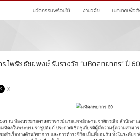
นวัตกรรมพร้อมใช้
งานวิจัย
เนคเทคเพื่อส
ร.ไพรัช ธัชยพงษ์ รับรางวัล “มหิดลทยากร” ปี 6
X
าคม 2561 ณ ห้องบรรยายศาสตราจารย์นายแพทย์กษาน จาติกวณิช สำนักงา
ัยมหิดลในพระบรมราชูปถัมภ์ ประกาศเชิดชูเกียรติผู้มีความรู้ความสาม
สำเร็จทางด้านวิชาการ และการดำรงชีวิต เป็นที่ยอมรับ ทั้งในระดับชาต