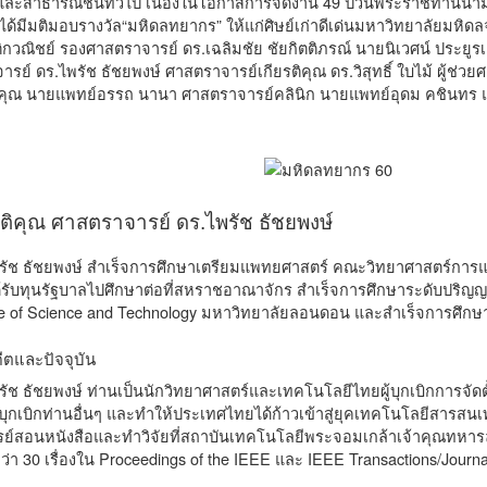
และสาธารณชนทั่วไป เนื่องในโอกาสการจัดงาน 49 ปีวันพระราชทานนาม
มีมติมอบรางวัล“มหิดลทยากร” ให้แก่ศิษย์เก่าดีเด่นมหาวิทยาลัยมหิดลจ
กวณิชย์ รองศาสตราจารย์ ดร.เฉลิมชัย ชัยกิตติภรณ์ นายนิเวศน์ ประยูร
ารย์ ดร.ไพรัช ธัชยพงษ์ ศาสตราจารย์เกียรติคุณ ดร.วิสุทธิ์ ใบไม้ ผู้ช่ว
ิคุณ นายแพทย์อรรถ นานา ศาสตราจารย์คลินิก นายแพทย์อุดม คชินทร แล
ิคุณ ศาสตราจารย์ ดร.ไพรัช ธัชยพงษ์
รัช ธัชยพงษ์ สำเร็จการศึกษาเตรียมแพทยศาสตร์ คณะวิทยาศาสตร์การแ
้รับทุนรัฐบาลไปศึกษาต่อที่สหราชอาณาจักร สำเร็จการศึกษาระดับปริญญาต
ege of Science and Technology มหาวิทยาลัยลอนดอน และสำเร็จการศึก
ีตและปัจจุบัน
ัช ธัชยพงษ์ ท่านเป็นนักวิทยาศาสตร์และเทคโนโลยีไทยผู้บุกเบิกการจัดต
ู้บุกเบิกท่านอื่นๆ และทำให้ประเทศไทยได้ก้าวเข้าสู่ยุคเทคโนโลยีสารสน
รย์สอนหนังสือและทำวิจัยที่สถาบันเทคโนโลยีพระจอมเกล้าเจ้าคุณทหาร
่า 30 เรื่องใน Proceedings of the IEEE และ IEEE Transactions/Journa