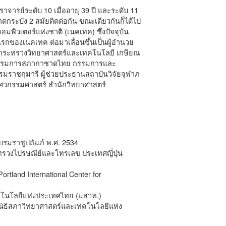
ารย์ระดับ 10 เมื่ออายุ 39 ปี และระดับ 11
กระบัง 2 สมัยติดต่อกัน ขณะเดียวกันก็ได้ไป
พิวเตอร์แห่งชาติ (เนคเทค) ซึ่งปัจจุบัน
กของเนคเทค ต่อมาเลื่อนขึ้นเป็นผู้อำนวย
ดกระทรวงวิทยาศาสตร์และเทคโนโลยี เกษียณ
น่งกรรมการสภากาชาดไทย กรรมการและ
าชกุมารี ผู้ช่วยประธานสถาบันวิจัยจุฬาภ
ิศวกรรมศาสตร์ สำนักวิทยาศาสตร์
บรมราชูปถัมภ์ พ.ศ. 2534
รวงไปรษณีย์และโทรเลข ประเทศญี่ปุ่น
land International Center for
คโนโลยีแห่งประเทศไทย (มสวท.)
ูลนิธิสภาวิทยาศาสตร์และเทคโนโลยีแห่ง