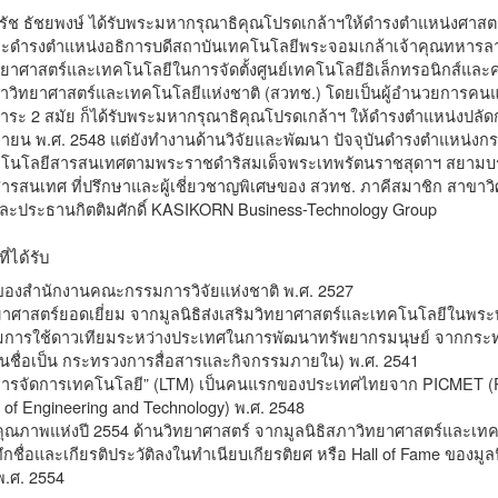
ัช ธัชยพงษ์ ได้รับพระมหากรุณาธิคุณโปรดเกล้าฯให้ดำรงตำแหน่งศาสตราจ
 และดำรงตำแหน่งอธิการบดีสถาบันเทคโนโลยีพระจอมเกล้าเจ้าคุณทหารลาด
าศาสตร์และเทคโนโลยีในการจัดตั้งศูนย์เทคโนโลยีอิเล็กทรอนิกส์และคอม
าวิทยาศาสตร์และเทคโนโลยีแห่งชาติ (สวทช.) โดยเป็นผู้อำนวยการคนแร
ระ 2 สมัย ก็ได้รับพระมหากรุณาธิคุณโปรดเกล้าฯ ให้ดำรงตำแหน่งปลั
นยายน พ.ศ. 2548 แต่ยังทำงานด้านวิจัยและพัฒนา ปัจจุบันดำรงตำแห
ทคโนโลยีสารสนเทศตามพระราชดำริสมเด็จพระเทพรัตนราชสุดาฯ สยามบรมร
ารสนเทศ ที่ปรึกษาและผู้เชี่ยวชาญพิเศษของ สวทช. ภาคีสมาชิก สาขาว
ะประธานกิตติมศักดิ์ KASIKORN Business-Technology Group
ี่ได้รับ
่นของสำนักงานคณะกรรมการวิจัยแห่งชาติ พ.ศ. 2527
ยาศาสตร์ยอดเยี่ยม จากมูลนิธิส่งเสริมวิทยาศาสตร์และเทคโนโลยีในพระ
ริมการใช้ดาวเทียมระหว่างประเทศในการพัฒนาทรัพยากรมนุษย์ จากกระท
ี่ยนชื่อเป็น กระทรวงการสื่อสารและกิจกรรมภายใน) พ.ศ. 2541
ำการจัดการเทคโนโลยี” (LTM) เป็นคนแรกของประเทศไทยจาก PICMET (Port
f Engineering and Technology) พ.ศ. 2548
คุณภาพแห่งปี 2554 ด้านวิทยาศาสตร์ จากมูลนิธิสภาวิทยาศาสตร์และเท
ทึกชื่อและเกียรติประวัติลงในทำเนียบเกียรติยศ หรือ Hall of Fame ของม
.ศ. 2554