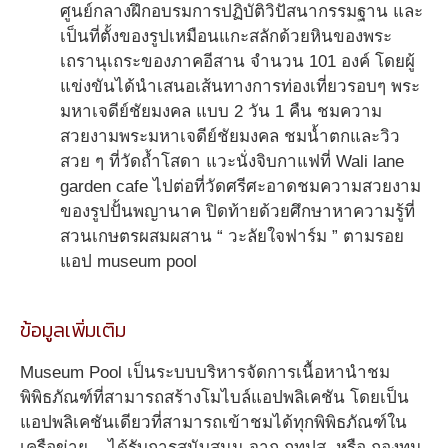
ศูนย์กลางฝึกอบรมการปฏิบัติวิปัสนากรรมฐาน และ
เป็นที่ตั้งของรูปเหมือนแกะสลักด้วยหินของพระ
เถรานุเถระของภาคอีสาน จำนวน 101 องค์ โดยผู้
แข่งขันได้นำเสนอเส้นทางการท่องเที่ยวรอบๆ พระ
มหาเจดีย์ชัยมงคล แบบ 2 วัน 1 คืน ชมความ
สวยงามพระมหาเจดีย์ชัยมงคล ชมน้ำตกและวิว
สวย ๆ ที่วัดถ้ำโสดา แวะนั่งจิบกาแฟที่ Wali lane
garden cafe ไปต่อที่วัดศรีศะอาดชมความสวยงาม
ของรูปปั้นพญานาค ปิดท้ายด้วยศึกษาหาความรู้ที่
สวนเกษตรผสมผสาน “ วะลัยใจฟาร์ม ” ตามรอย
แอป museum pool
ข้อมูลเพิ่มเติม
Museum Pool เป็นระบบบริหารจัดการเนื้อหานำชม
พิพิธภัณฑ์ที่สามารถสร้างโมไบล์แอปพลิเคชัน โดยเป็น
แอปพลิเคชันเดียวที่สามารถเข้าชมได้ทุกพิพิธภัณฑ์ใน
เครือข่าย ได้รับการสนับสนุน จาก กทปส. หรือ กองทุน