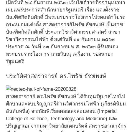
เมื่อวันที่ ๒๔ กันยายน ๒๕๖๓ เว็บไซต์ราชกิจจานุเบกษา
เผยเเพร่ประกาศสำนักนายกรัฐมนตรี เรื่อง แต่งตั้งราช
บัณฑิตกิตติมศักดิ์ มีพระบรมราชโองการโปรดเกล้าโปรด
กระหม่อมแต่งตั้ง ศาสตราจารย์ไพรัช ธัชยพงษ์ เป็นราช
บัณฑิตกิตติมศักดิ์ ประเภทวิชาวิศวกรรมศาสตร์ สาขา
วิชาวิศวกรรมไฟฟ้า ตั้งแต่วันที่ ๒๑ กันยายน ๒๕๖๓
ประกาศ ณ วันที่ ๒๓ กันยายน พ.ศ. ๒๕๖๓ ผู้รับสนอง
พระบรมราชโองการ นายวิษณุ เครืองาม รองนายก
รัฐมนตรี
ประวัติศาสตราจารย์ ดร.ไพรัช ธัชยพงษ์
ศาสตราจารย์ ดร.ไพรัช ธัชยพงษ์ ได้รับทุนรัฐบาลไทยไป
ศึกษาและจบปริญญาตรีด้านวิศวกรรมไฟฟ้า (เกียรตินิยม
อันดับหนึ่ง) จากอิมพีเรียลคอลเลจลอนดอน (Imperial
College of Science, Technology and Medicine) และ
ปริญญาเอกจากมหาวิทยาลัยเคมบริดจ์ สหราชอาณาจักร