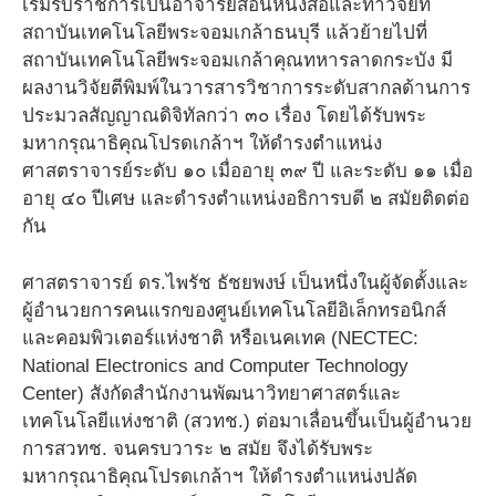
เริ่มรับราชการเป็นอาจารย์สอนหนังสือและทําวิจัยที่
สถาบันเทคโนโลยีพระจอมเกล้าธนบุรี แล้วย้ายไปที่
สถาบันเทคโนโลยีพระจอมเกล้าคุณทหารลาดกระบัง มี
ผลงานวิจัยตีพิมพ์ในวารสารวิชาการระดับสากลด้านการ
ประมวลสัญญาณดิจิทัลกว่า ๓๐ เรื่อง โดยได้รับพระ
มหากรุณาธิคุณโปรดเกล้าฯ ให้ดํารงตําแหน่ง
ศาสตราจารย์ระดับ ๑๐ เมื่ออายุ ๓๙ ปี และระดับ ๑๑ เมื่อ
อายุ ๔๐ ปีเศษ และดํารงตําแหน่งอธิการบดี ๒ สมัยติดต่อ
กัน
ศาสตราจารย์ ดร.ไพรัช ธัชยพงษ์ เป็นหนึ่งในผู้จัดตั้งและ
ผู้อํานวยการคนแรกของศูนย์เทคโนโลยีอิเล็กทรอนิกส์
และคอมพิวเตอร์แห่งชาติ หรือเนคเทค (NECTEC:
National Electronics and Computer Technology
Center) สังกัดสํานักงานพัฒนาวิทยาศาสตร์และ
เทคโนโลยีแห่งชาติ (สวทช.) ต่อมาเลื่อนขึ้นเป็นผู้อํานวย
การสวทช. จนครบวาระ ๒ สมัย จึงได้รับพระ
มหากรุณาธิคุณโปรดเกล้าฯ ให้ดํารงตําแหน่งปลัด