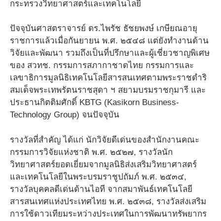
กระทรวงวิทยาศาสตร์และเทคโนโลยี
ปัจจุบันศาสตราจารย์ ดร.ไพรัช ธัชยพงษ์ เกษียณอายุ
ราชการแล้วเมื่อกันยายน พ.ศ. ๒๕๔๘ แต่ยังทํางานด้าน
วิจัยและพัฒนา รวมถึงเป็นที่ปรึกษาและผู้เชี่ยวชาญพิเศษ
ของ สวทช. กรรมการสภากาชาดไทย กรรมการและ
เลขาธิการมูลนิธิเทคโนโลยีสารสนเทศตามพระราชดําริ
สมเด็จพระเทพรัตนราชสุดา ฯ สยามบรมราชกุมารี และ
ประธานกิตติมศักดิ์ KBTG (Kasikorn Business-
Technology Group) จนปัจจุบัน
รางวัลที่สําคัญ ได้แก่ นักวิจัยดีเด่นของสํานักงานคณะ
กรรมการวิจัยแห่งชาติ พ.ศ. ๒๕๒๗, รางวัลนัก
วิทยาศาสตร์ยอดเยี่ยมจากมูลนิธิส่งเสริมวิทยาศาสตร์
และเทคโนโลยีในพระบรมราชูปถัมภ์ พ.ศ. ๒๕๓๔,
รางวัลบุคคลดีเด่นด้านไอที จากสมาพันธ์เทคโนโลยี
สารสนเทศแห่งประเทศไทย พ.ศ. ๒๕๓๘, รางวัลส่งเสริม
การใช้ดาวเทียมระหว่างประเทศในการพัฒนาทรัพยากร