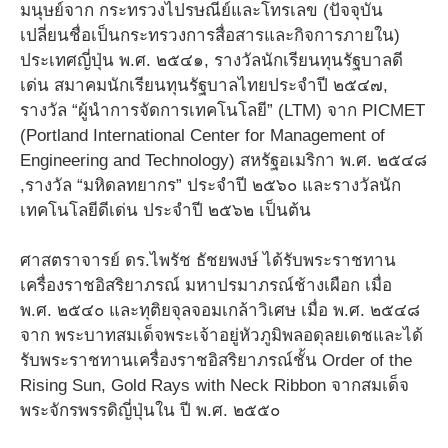
มนุษย์จาก กระทรวงไปรษณีย์และโทรเลข (ปัจจุบัน
เปลี่ยนชื่อเป็นกระทรวงการสื่อสารและกิจการภายใน)
ประเทศญี่ปุ่น พ.ศ. ๒๕๔๑, รางวัลนักเรียนทุนรัฐบาลดี
เด่น สมาคมนักเรียนทุนรัฐบาลไทยประจําปี ๒๕๔๗,
รางวัล “ผู้นําการจัดการเทคโนโลยี” (LTM) จาก PICMET
(Portland International Center for Management of
Engineering and Technology) สหรัฐอเมริกา พ.ศ. ๒๕๔๘
,รางวัล “มหิดลทยากร” ประจําปี ๒๕๖๐ และรางวัลนัก
เทคโนโลยีดีเด่น ประจำปี ๒๕๖๒ เป็นต้น
ศาสตราจารย์ ดร.ไพรัช ธัชยพงษ์ ได้รับพระราชทาน
เครื่องราชอิสริยาภรณ์ มหาปรมาภรณ์ช้างเผือก เมื่อ
พ.ศ. ๒๕๔๐ และทุติยจุลจอมเกล้าวิเศษ เมื่อ พ.ศ. ๒๕๔๘
จาก พระบาทสมเด็จพระเจ้าอยู่หัวภูมิพลอดุลยเดชและได้
รับพระราชทานเครื่องราชอิสริยาภรณ์ชั้น Order of the
Rising Sun, Gold Rays with Neck Ribbon จากสมเด็จ
พระจักรพรรดิญี่ปุ่นใน ปี พ.ศ. ๒๕๕๐