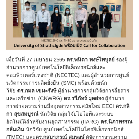
เมื่อวันที่ 27 เมษายน 2565
ดร.พนิตา พงษ์ไพบูลย์
รองผู้
อำนวยการศูนย์เทคโนโลยีอิเล็กทรอนิกส์และ
คอมพิวเตอร์แห่งชาติ (NECTEC) และผู้อำนวยการศูนย์
นวัตกรรมการผลิตยั่งยืน (SMC) พร้อมด้วยนัก
วิจัย
ดร.กมล เขมะรังษี
ผู้อำนวยการกลุ่มวิจัยการสื่อสาร
และเครือข่าย (CNWRG)
ดร.รวีภัทร์ ผุดผ่อง
ผู้อำนวย
การฝ่ายความร่วมมืออุตสาหกรรมสมัยใหม่ EECi
ดร.กลิ
กา สุขสมบูรณ์
นักวิจัย กลุ่มวิจัยไอโอทีและระบบ
อัตโนมัติสำหรับงานอุตสาหกรรม (IIARG)
ดร.นิภาพรรณ
กลั่นเงิน
นักวิจัย ศูนย์เทคโนโลยีไมโครอิเล็กทรอนิกส์
(TMEC) และ
ดร.กุสุมาภรณ์ สมพงษ์
ผู้จัดการงานความ