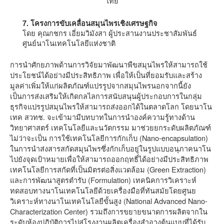
7. โครงการขับเคลื่อนสมุนไพรเชิงเศรษฐกิจ
โดย คุณกชกร เอี่ยมวิมังสา ผู้ประสานงานประชาสัมพันธ์
ศูนย์นาโนเทคโนโลยีแห่งชาติ
การนำศักยภาพด้านการวิจัยมาพัฒนาพืขสมุนไพรให้สามารถใช้
ประโยชน์ได้อย่างมีประสิทธิภาพ เพื่อให้เป็นที่ยอมรับและสร้าง
มูลค่าเพิ่มให้แก่ผลิตภัณฑ์แปรรูปจากสมุนไพรนอกจากนี้ยัง
เป็นการส่งเสริมให้เกิดกลไลการสนับสนุนผู้ประกอบการในกลุ่ม
ธุรกิจแปรรูปสมุนไพรให้สามารถส่งออกได้ในตลาดโลก โดยนาโน
เทค สวทช. จะเข้ามามีบทบาทในการนำองค์ความรู้ทางด้าน
วิทยาศาสตร์ เทคโนโลยีและนวัตกรรม มาช่วยยกระดับผลิตภัณฑ์
ไม่ว่าจะเป็น การใช้เทคโนโลยีการกักเก็บ (Nano-encapsulation)
ในการนำส่งสารสกัดสมุนไพรซึ่งกักเก็บอยู่ในรูปแบบอนุภาคนาโน
ไปยังจุดเป้าหมายเพื่อให้สามารถออกฤทธิ์ได้อย่างมีประสิทธิภาพ
เทคโนโลยีการสกัดที่เป็นมิตรต่อสิ่งแวดล้อม (Green Extraction)
และการพัฒนาสูตรตำรับ (Formulation) เทคนิคการวิเคราะห์
ทดสอบทางนาโนเทคโนโลยีด้วยเครื่องมือที่ทันสมัยโดยศูนย
วิเคราะห์ทางนาโนเทคโนโลยีขั้นสูง (National Advanced Nano-
Characterization Center) รวมถึงการขยายขนาดการผลิตจากใน
ระดับห้องปฏิบัติการไปสู่โรงงานผลิตเครื่องสำอางต้นแบบที่ได้รับ