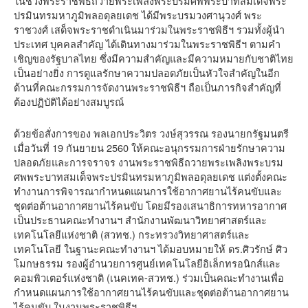
ในช่วงพระราชพิธีถวายพระเพลิงพระบรมศพพระบาทสมเด็จพระ
ปรมินทรมหาภูมิพลอดุลยเดช ได้มีพระบรมวงศานุวงศ์ พระ
ราชวงศ์ เสด็จพระราชดำเนินมาร่วมในพระราชพิธีฯ รวมทั้งผู้นำ
ประเทศ บุคคลสำคัญ ได้เดินทางมาร่วมในพระราชพิธีฯ ตามคำ
เชิญของรัฐบาลไทย ซึ่งมีความสำคัญและมีความหมายกับชาติไทย
เป็นอย่างยิ่ง การดูแลรักษาความปลอดภัยเป็นหัวใจสำคัญในอีก
ด้านที่คณะกรรมการจัดงานพระราชพิธีฯ ถือเป็นภารกิจสำคัญที่
ต้องปฏิบัติได้อย่างสมบูรณ์
ด้วยข้อสั่งการของ พลเอกประวิตร วงษ์สุวรรณ รองนายกรัฐมนตรี
เมื่อวันที่ 19 กันยายน 2560 ให้คณะอนุกรรมการฝ่ายรักษาความ
ปลอดภัยและการจราจร งานพระราชพิธีถวายพระเพลิงพระบรม
ศพพระบาทสมเด็จพระปรมินทรมหาภูมิพลอดุลยเดช แต่งตั้งคณะ
ทำงานการพิจารณากำหนดแผนการใช้อากาศยานไร้คนขับและ
ชุดต่อต้านอากาศยานไร้คนขับ โดยมีรองเสนาธิการทหารอากาศ
เป็นประธานคณะทำงานฯ สำนักงานพัฒนาวิทยาศาสตร์และ
เทคโนโลยีแห่งชาติ (สวทช.) กระทรวงวิทยาศาสตร์และ
เทคโนโลยี ในฐานะคณะทำงานฯ ได้มอบหมายให้ ดร.ศิวรักษ์ ศิว
โมกษธรรม รองผู้อำนวยการศูนย์เทคโนโลยีอิเล็กทรอนิกส์และ
คอมพิวเตอร์แห่งชาติ (เนคเทค-สวทช.) ร่วมเป็นคณะทำงานเพื่อ
กำหนดแผนการใช้อากาศยานไร้คนขับและชุดต่อต้านอากาศยาน
ไร้คนขับ ในงานพระราชพิธีฯ