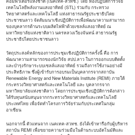
คอมพิวเตอร์แห่งชาติ (เนคเทค-สวทช.) โดย ห้องปฏิบัติการวิจัย
เทคโนโลยีพลังงานแสงอาทิตย์ (STL) ร่วมกับ กระทรวง
วิทยาศาสตร์และเทคโนโลยี แห่งสาธารณรัฐประชาธิปไตย
ประชาชนลาว จัดสัมมนาเชิงปฏิบัติการเพื่อพัฒนาความสามารถ
ของบุคลากรด้านระบบผลิตไฟฟ้าด้วยเซลล์แสงอาทิตย์ ณ
มหาวิทยาลัยแห่งชาติลาว นครหลวงเวียงจันทน์ สาธารณรัฐ
ประชาธิปไตยประชาชนลาว
วัตถุประสงค์หลักของการประชุมเชิงปฏิบัติการครั้งนี้ คือ การ
พัฒนาความสามารถของนักวิจัย สปป.ลาว ในการออกแบบติดตั้ง
และบำรุงรักษาระบบเซลล์แสงอาทิตย์ รวมถึงการใช้งานอย่างมี
ประสิทธิภาพ ซึ่งผู้เข้ารับการอบรมเป็นบุคลากรจากสถาบัน
Renewable Energy and New Materials Institute (REMI) ภายใต้
กระทรวงวิทยาศาสตร์และเทคโนโลยี และ บุคลากรจาก
มหาวิทยาลัยแห่งชาติลาว โดยการประชุมเชิงปฏิบัติการดังกล่าว
ได้รับทุนสนับสนุนจากกระทรวงวิทยาศาสตร์และเทคโนโลยี
ประเทศไทย เพื่อจัดทำโครงการวิจัยร่วมกับประเทศในกลุ่ม
อาเซียน
นอกจากนี้ ตัวแทนจาก เนคเทค-สวทช. ยังได้เข้าหารือกับผู้บริหาร
สถาบัน REMI เพื่อขยายความร่วมมือในด้านระบบอัตโนมัติและ