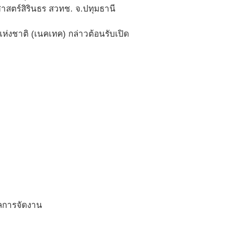
สตร์สิรินธร สวทช. จ.ปทุมธานี
แห่งชาติ (เนคเทค) กล่าวต้อนรับเปิด
ผลการจัดงาน