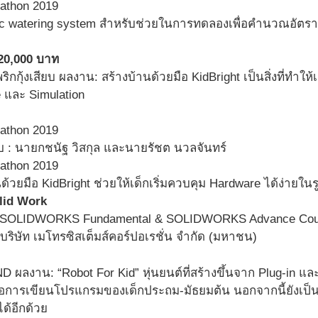
c watering system สำหรับช่วยในการทดลองเพื่อคำนวณอัตรา
า 20,000 บาท
พริกกุ้งเสียบ ผลงาน: สร้างบ้านด้วยมือ KidBright เป็นสิ่งที่ทำให
และ Simulation
สียบ : นายกชนัฐ วิสกุล และนายรัชต นวลจันทร์
ด้วยมือ KidBright ช่วยให้เด็กเริ่มควบคุม Hardware ได้ง่าย
lid Work
se SOLIDWORKS Fundamental & SOLIDWORKS Advance Cour
ริษัท เมโทรซิสเต็มส์คอร์ปอเรชั่น จำกัด (มหาชน)
ND ผลงาน: “Robot For Kid” หุ่นยนต์ที่สร้างขึ้นจาก Plug-in และ
ยต่อการเขียนโปรแกรมของเด็กประถม-มัธยมต้น นอกจากนี้ยังเป็
ได้อีกด้วย