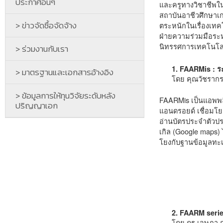
ประกาศอื่นๆ
และครูทางวิชาชีพใ
สถาบันอาชีวศึกษาเก
> ข่าวจัดซื้อจัดจ้าง
ตระหนักในเรื่องเท
ฝ่ายความร่วมมือระห
นิทรรศการเทคโนโล
> ร่วมงานกับเรา
1. FAARMis : ร
> มาตรฐานและเอกสารอ้างอิง
โดย คุณวัชรากร 
> ข้อมูลการให้ทุนวิจัยระดับหลัง
FAARMis เป็นแอพพลิ
ปริญญาเอก
แอนดรอยด์ เชื่อมโย
อ่านบัตรประจำตัวป
เกิล (Google maps)
โยงกับฐานข้อมูลทะเ
2. FAARM serie
โดย ดร.เจษฎา ก