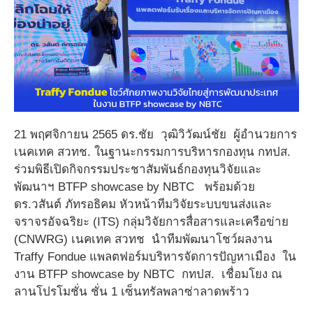
21 พฤศจิกายน 2565 ดร.ชัย วุฒิวิวัฒน์ชัย ผู้อำนวยการ
เนคเทค สวทช. ในฐานะกรรมการบริหารกองทุน กทปส.
ร่วมพิธีเปิดกิจกรรมประชาสัมพันธ์กองทุนวิจัยและ
พัฒนาฯ BTFP showcase by NBTC พร้อมด้วย
ดร.วสันต์ ภัทรอธิคม หัวหน้าทีมวิจัยระบบขนส่งและ
จราจรอัจฉริยะ (ITS) กลุ่มวิจัยการสื่อสารและเครือข่าย
(CNWRG) เนคเทค สวทช นำทีมพัฒนาโชว์ผลงาน
Traffy Fondue แพลตฟอร์มบริหารจัดการปัญหาเมือง ใน
งาน BTFP showcase by NBTC กทปส. เชื่อมโยง ณ
ลานโปรโมชั่น ชั่น 1 เซ็นทรัลพลาซ่าลาดพร้าว