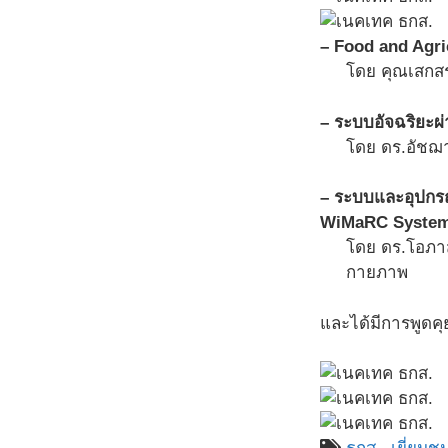
– Food and Agri
โดย คุณเสกสร
– ระบบอัจฉริยะผ่
โดย ดร.อัชฌา
– ระบบและอุปกร
WiMaRC Syste
โดย ดร.โอภาส
กายภาพ
และได้มีการพูดคุ