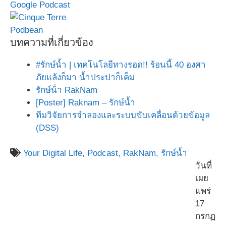
Google Podcast
Podbean
บทความที่เกี่ยวข้อง
#รักษ์น้ำ | เทคโนโลยีทางรอด!! ร้อนนี้ 40 องศา
ภัยแล้งก็มา น้ำประปาก็เค็ม
รักษ์น้ํา RakNam
[Poster] Raknam – รักษ์น้ำ
ทีมวิจัยการจำลองและระบบขับเคลื่อนด้วยข้อมูล
(DSS)
Your Digital Life,
Podcast,
RakNam,
รักษ์น้ำ
วันที่
เผย
แพร่
17
กรกฏ