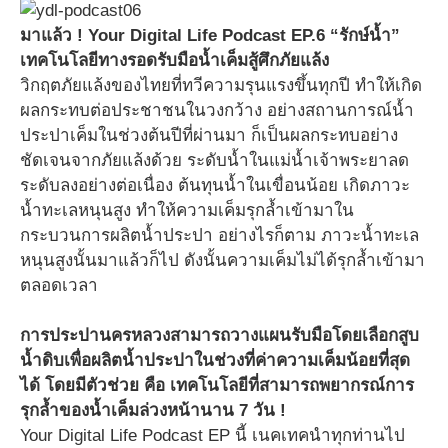
มาแล้ว ! Your Digital Life Podcast EP.6 “รักษ์น้ำ”
เทคโนโลยีทางรอดรับมือน้ำเค็มสู้ศึกภัยแล้ง
วิกฤตภัยแล้งของไทยที่ทวีความรุนแรงขึ้นทุกปี ทำให้เกิด
ผลกระทบต่อประชาชนในวงกว้าง อย่างสถานการณ์น้ำ
ประปาเค็มในช่วงต้นปีที่ผ่านมา ก็เป็นผลกระทบอย่าง
ชัดเจนจากภัยแล้งด้วย ระดับน้ำในแม่น้ำเจ้าพระยาลด
ระดับลงอย่างต่อเนื่อง ต้นทุนน้ำในเขื่อนน้อย เกิดภาวะ
น้ำทะเลหนุนสูง ทำให้ความเค็มรุกล้ำเข้ามาใน
กระบวนการผลิตน้ำประปา อย่างไรก็ตาม ภาวะน้ำทะเล
หนุนสูงนั้นมาแล้วก็ไป ดังนั้นความเค็มไม่ได้รุกล้ำเข้ามา
ตลอดเวลา
การประปานครหลวงสามารถวางแผนรับมือโดยเลือกสูบ
น้ำดิบเพื่อผลิตน้ำประปาในช่วงที่ค่าความเค็มน้อยที่สุด
ได้ โดยมีตัวช่วย คือ เทคโนโลยีที่สามารถพยากรณ์การ
รุกล้ำของน้ำเค็มล่วงหน้านาน 7 วัน !
Your Digital Life Podcast EP นี้ เนคเทคนำทุกท่านไป