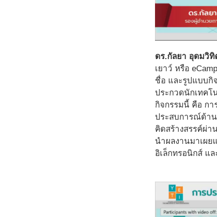
ดร.กัลยา อุดมวิ
เยาว์ หรือ eCamp 
ชื่อ และรูปแบบก
ประกวดนักเทคโนโล
กิจกรรมนี้ คือ กา
ประสบการณ์ด้านฮา
คิดสร้างสรรค์ผ่
นำผลงานมาเผยแพร
อิเล็กทรอนิกส์ แล