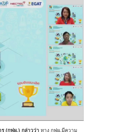
าร (กฟผ.) กล่าวว่า
ทาง กฟผ.มีความ