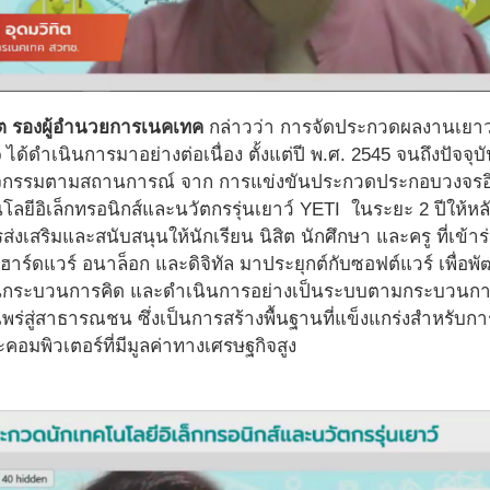
ทิต รองผู้อำนวยการเนคเทค
กล่าวว่า การจัดประกวดผลงานเยาวชน
ได้ดำเนินการมาอย่างต่อเนื่อง ตั้งแต่ปี พ.ศ. 2545 จนถึงปัจจุบั
ิจกรรมตามสถานการณ์ จาก การแข่งขันประกวดประกอบวงจรอิเ
ยีอิเล็กทรอนิกส์และนวัตกรรุ่นเยาว์ YETI ในระยะ 2 ปีให้หลั
รส่งเสริมและสนับสนุนให้นักเรียน นิสิต นักศึกษา และครู ที่เข
ร์ดแวร์ อนาล็อก และดิจิทัล มาประยุกต์กับซอฟต์แวร์ เพื่อพั
านกระบวนการคิด และดำเนินการอย่างเป็นระบบตามกระบวนการทา
่สู่สาธารณชน ซึ่งเป็นการสร้างพื้นฐานที่แข็งแกร่งสำหรับ
ะคอมพิวเตอร์ที่มีมูลค่าทางเศรษฐกิจสูง