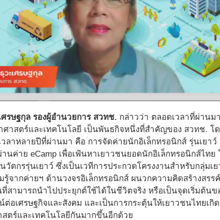
เศรษฐกุล รองผู้อำนวยการ สวทช.
กล่าวว่า ตลอดเวลาที่ผ่าน
ศาสตร์และเทคโนโลยี เป็นพันธกิจหนึ่งที่สำคัญของ สวทช. โดย
วลาหลายปีที่ผ่านมา คือ การจัดค่ายนักอิเล็กทรอนิกส์ รุ่นเ
ผ่านค่าย eCamp เพื่อเฟ้นหาเยาวชนยอดนักอิเล็กทรอนิกส์ไทย
ะนวัตกรรุ่นเยาว์ ซึ่งเป็นเวทีการประกวดโครงงานสำหรับกลุ่มเยา
รู้จากค่ายฯ ด้านวงจรอิเล็กทรอนิกส์ ผนวกความคิดสร้างสรรค์
นที่สามารถนำไปประยุกต์ใช้ได้ในชีวิตจริง หรือเป็นจุดเริ่ม
น์ต่อเศรษฐกิจและสังคม และเป็นการกระตุ้นให้เยาวชนไทยเก
าสตร์และเทคโนโลยีกันมากขึ้นอีกด้วย