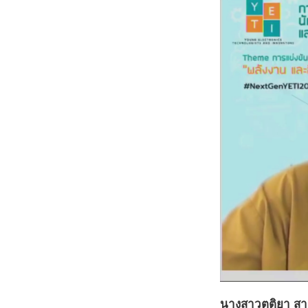
นางสาวตติยา สาคร