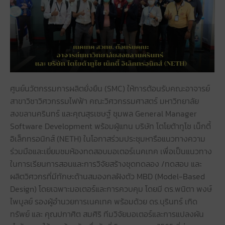
ศูนย์นวัตกรรมการผลิตยั่งยืน (SMC) ให้การต้อนรับคณะอาจารย์
สาขาวิชาวิศวกรรมไฟฟ้า คณะวิศวกรรมศาสตร์ มหาวิทยาลัย
สงขลานครินทร์ และคุณสุรเชษฐ์ ชุมพล General Manager 
Software Development พร้อมผู้แทน บริษัท โตโยต้าทูโช เน็กตี้ 
อิเล็กทรอนิกส์ (NETH) ในโอกาสร่วมประชุมหารือแนวทางความ
ร่วมมือและเยี่ยมชมห้องทดสอบมอเตอร์เนคเทค เพื่อเป็นแนวทาง
ในการเรียนการสอนและการวิจัยสร้างชุดทดลอง /ทดสอบ และ
ผลิตวิศวกรที่มีทักษะด้านสมองกลฝังตัว MBD (Model-Based 
Design) โดยเฉพาะมอเตอร์และการควบคุม โดยมี ดร.พนิตา พงษ์
ไพบูลย์ รองผู้อำนวยการเนคเทค พร้อมด้วย ดร.บุรินทร์ เกิด
ทรัพย์ และ คุณปกาศิต สมศิริ ทีมวิจัยมอเตอร์และการแปลงผัน