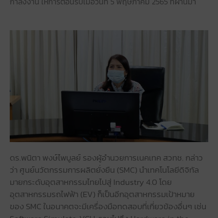
กำลังงาน ให้การต้อนรับเมื่อวันที่ 5 พฤษภาคม 2565 ที่ผ่านมา
ดร.พนิตา พงษ์ไพบูลย์ รองผู้อำนวยการเนคเทค สวทช. กล่าว
ว่า ศูนย์นวัตกรรมการผลิตยั่งยืน (SMC) นำเทคโนโลยีดิจิทัล
มายกระดับอุตสาหกรรมไทยไปสู่ Industry 4.0 โดย
อุตสาหกรรมรถไฟฟ้า (EV) ก็เป็นอีกอุตสาหกรรมเป้าหมาย
ของ SMC ในอนาคตจะมีเครื่องมือทดสอบที่เกี่ยวข้องอื่นๆ เช่น