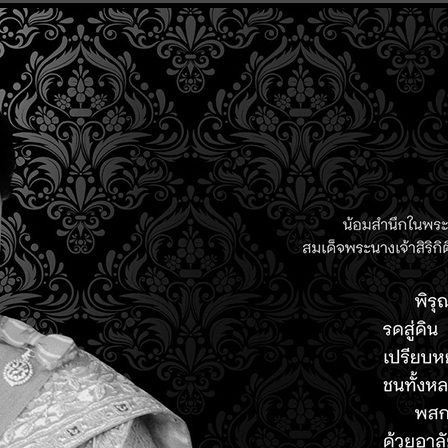
th
 training systems
ี่ยวข้อง ได้รับความรู้ในเรื่องระบบการควบคุมระบบอัตโนมัติ และ ส
สาหกรรม 3.0 ไปสู่อุตสาหกรรม 4.0
ogic controller (PLC) ในอุตสาหกรรม
rial Internet of Things (IIOT) เรียนรู้การใช้งาน SCADA แสดงผ