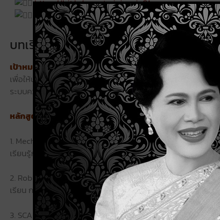
https://bit.ly/smc-training-ia01
คุณชญานันท์ โทร.081-455-7143 chayanan@nstda.or.
บทเรียนหลักสูตร Industrial Automation
เป้าหมาย
เพื่อให้บุคลากรในภาคอุตสาหกรรม อาจารย์ นักศึกษา ในสาขาที่เก
ระบบควบคุมระบบอัตโนมัติ การต่อยอด Automation ในระดับอุต
หลักสูตรอบรมเชิงปฏิบัติการ
1. Mechatronics & PLC
เรียนรู้การควบคุมระบบการผลิตอัตโนมัติด้วย programmable l
2. Robot Assembly systems
เรียน การใช้งานหุ่นยนต์และการสื่อสารในระบบอัตโนมัติ
3. SCADA & OEE (Overall Equipment Effectiveness) / Indust