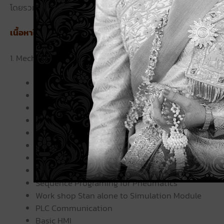
โดยรวมของเครื่องจักรในระบบอัตโนมัติ (OEE)
เนื้อหาในหลักสูตร
1. Mechatronics & PLC-Install TwinCAT2
TCP/IP Communication
TwinCAT System manager
I/O Signal Testing
Introduction to TwnCAT PLC
Variable and Deciare
Basic PLC Programing
Basic Standard Library
Basic Programing IEC61131-3 Ladder
Sequence Programing for Pneumatics
Work shop Stan alone to Simulation Module
PLC Communication
Basic HMI