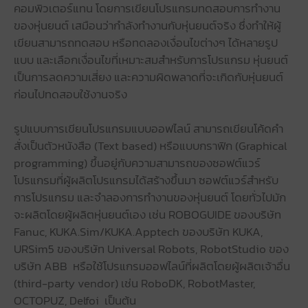
คอมพิวเตอร์แทน โดยการเขียนโปรแกรมทดสอบการทำงาน
ของหุ่นยนต์ เสมือนว่ากำลังทำงานกับหุ่นยนต์จริง ซึ่งทำให้ผู้
เขียนสามารถทดสอบ หรือทดลองเงื่อนไขต่างๆ ได้หลายรูป
แบบ และเลือกเงื่อนไขที่เหมาะสมสำหรับการโปรแกรม หุ่นยนต์
เป็นการลดความเสี่ยง และความผิดพลาดที่จะเกิดกับหุ่นยนต์
ก่อนไปทดสอบใช้งานจริง
รูปแบบการเขียนโปรแกรมแบบออฟไลน์ สามารถเขียนโค้ดคำ
สั่งเป็นตัวหนังสือ (Text based) หรือแบบกราฟิก (Graphical
programming) ขึ้นอยู่กับความสามารถของซอฟต์แวร์
โปรแกรมที่ผู้ผลิตโปรแกรมได้สร้างขึ้นมา ซอฟต์แวร์สำหรับ
การโปรแกรม และจำลองการทำงานของหุ่นยนต์ โดยทั่วไปมัก
จะผลิตโดยผู้ผลิตหุ่นยนต์เอง เช่น ROBOGUIDE ของบริษัท
Fanuc, KUKA.Sim/KUKA.Apptech ของบริษัท KUKA,
URSim5 ของบริษัท Universal Robots, RobotStudio ของ
บริษัท ABB หรือใช้โปรแกรมออฟไลน์ที่ผลิตโดยผู้ผลิตเจ้าอื่น
(third-party vendor) เช่น RoboDK, RobotMaster,
OCTOPUZ, Delfoi เป็นต้น