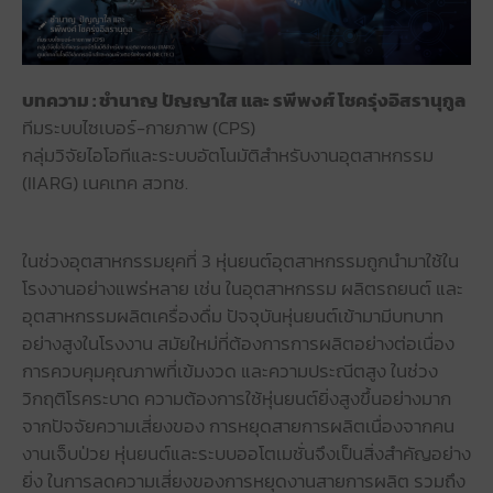
บทความ : ชำนาญ ปัญญาใส และ รพีพงศ์ โชครุ่งอิสรานุกูล
ทีมระบบไซเบอร์-กายภาพ (CPS)
กลุ่มวิจัยไอโอทีและระบบอัตโนมัติสำหรับงานอุตสาหกรรม
(IIARG) เนคเทค สวทช.
ในช่วงอุตสาหกรรมยุคที่ 3 หุ่นยนต์อุตสาหกรรมถูกนำมาใช้ใน
โรงงานอย่างแพร่หลาย เช่น ในอุตสาหกรรม ผลิตรถยนต์ และ
อุตสาหกรรมผลิตเครื่องดื่ม ปัจจุบันหุ่นยนต์เข้ามามีบทบาท
อย่างสูงในโรงงาน สมัยใหม่ที่ต้องการการผลิตอย่างต่อเนื่อง
การควบคุมคุณภาพที่เข้มงวด และความประณีตสูง ในช่วง
วิกฤติโรคระบาด ความต้องการใช้หุ่นยนต์ยิ่งสูงขึ้นอย่างมาก
จากปัจจัยความเสี่ยงของ การหยุดสายการผลิตเนื่องจากคน
งานเจ็บป่วย หุ่นยนต์และระบบออโตเมชั่นจึงเป็นสิ่งสำคัญอย่าง
ยิ่ง ในการลดความเสี่ยงของการหยุดงานสายการผลิต รวมถึง