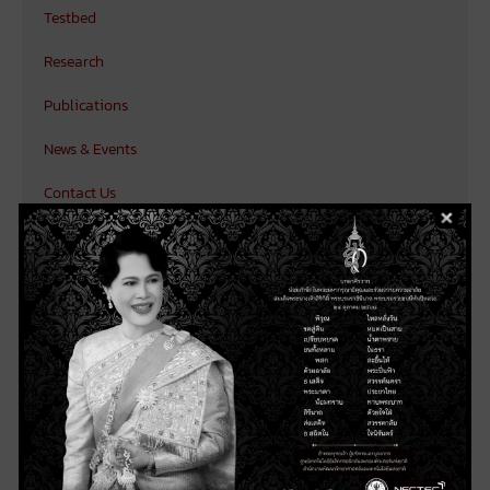
Testbed
Research
Publications
News & Events
Contact Us
[White Paper] 5G Use Cases for Smart
Factory/Manufacturing ในประเทศไทย: มุม
มองเชิงเทคนิคและความคุ้มค่าการลงทุน
เส้นทางการประยุกต์ใช้เทคโนโลยีแพลตฟอร์ม
IDA เพื่อการวิเคราะห์ข้อมูลในโรงงาน
การโปรแกรมหุ่นยนต์อุตสาหกรรม (Industrial