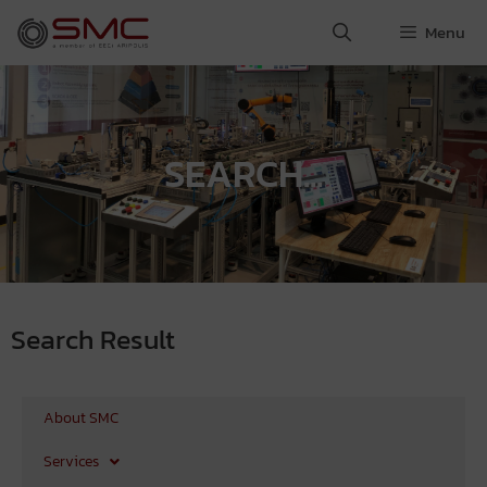
Menu
SEARCH...
Search Result
About SMC
Services