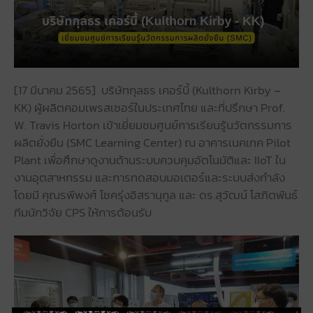
[17 มีนาคม 2565] บริษัทกุลธร เคอร์บี้ (Kulthorn Kirby –
KK) ผู้ผลิตคอมเพรสเซอร์ในประเทศไทย และที่ปรึกษา Prof.
W. Travis Horton เข้าเยี่ยมชมศูนย์การเรียนรู้นวัตกรรมการ
ผลิตยั่งยืน (SMC Learning Center) ณ อาคารเนคเทค Pilot
Plant เพื่อศึกษาดูงานด้านระบบควบคุมอัตโนมัติและ IIoT ใน
งานอุตสาหกรรม และการทดสอบมอเตอร์และระบบส่งกำลัง
โดยมี คุณรพีพงศ์ โชครุ่งอิสรานุกูล และ ดร.สุวัฒน์ โสภิตพันธ์
ทีมนักวิจัย CPS ให้การต้อนรับ