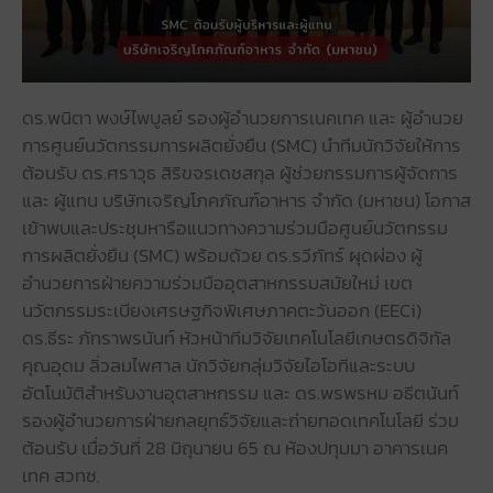
ดร.พนิตา พงษ์ไพบูลย์ รองผู้อำนวยการเนคเทค และ ผู้อำนวย
การศูนย์นวัตกรรมการผลิตยั่งยืน (SMC) นำทีมนักวิจัยให้การ
ต้อนรับ ดร.ศราวุธ สิริขจรเดชสกุล ผู้ช่วยกรรมการผู้จัดการ
และ ผู้แทน บริษัทเจริญโภคภัณฑ์อาหาร จํากัด (มหาชน) โอกาส
เข้าพบและประชุมหารือแนวทางความร่วมมือศูนย์นวัตกรรม
การผลิตยั่งยืน (SMC) พร้อมด้วย ดร.รวีภัทร์ ผุดผ่อง ผู้
อำนวยการฝ่ายความร่วมมืออุตสาหกรรมสมัยใหม่ เขต
นวัตกรรมระเบียงเศรษฐกิจพิเศษภาคตะวันออก (EECi)
ดร.ธีระ ภัทราพรนันท์ หัวหน้าทีมวิจัยเทคโนโลยีเกษตรดิจิทัล
คุณอุดม ลิ่วลมไพศาล นักวิจัยกลุ่มวิจัยไอโอทีและระบบ
อัตโนมัติสำหรับงานอุตสาหกรรม และ ดร.พรพรหม อธีตนันท์
รองผู้อำนวยการฝ่ายกลยุทธ์วิจัยและถ่ายทอดเทคโนโลยี ร่วม
ต้อนรับ เมื่อวันที่ 28 มิถุนายน 65 ณ ห้องปทุมมา อาคารเนค
เทค สวทช.