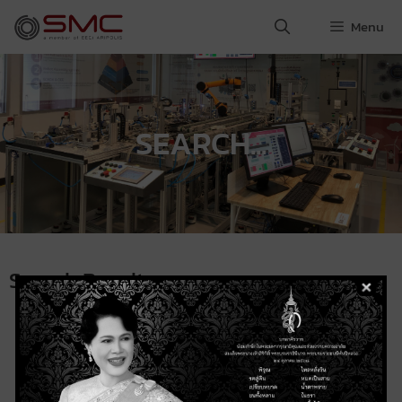
Menu
SEARCH...
Search Result
About SMC
Services