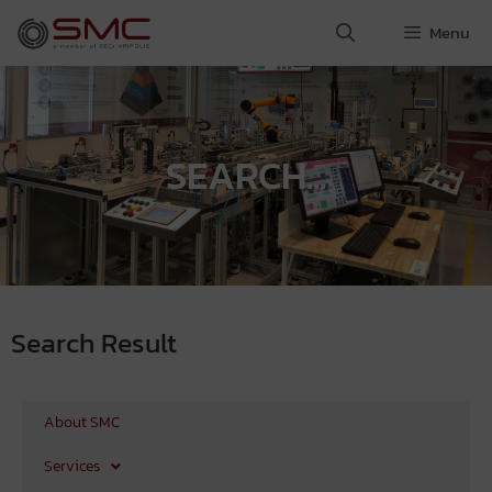
Menu
SEARCH...
Search Result
About SMC
Services