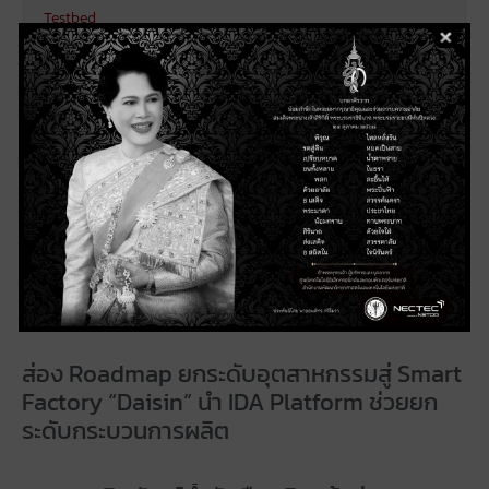
Testbed
Research
Publications
News & Events
Contact Us
อยุธยากล๊าส อินดัสทรี เครือ BGC เดินหน้าต่อย
อด IDA Platform เพื่อวิเคราะห์ภาพรวม
พลังงาน
ส่อง Roadmap ยกระดับอุตสาหกรรมสู่ Smart
Factory “Daisin” นำ IDA Platform ช่วยยก
ระดับกระบวนการผลิต