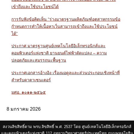
เข้าถึงและใช้ประโยชน์ได้
การรับฟังข้อคิดเห็น “ร่างมาตรฐานผลิตภัณฑ์อุตสาหกรรมข้อ
กำหนดการทำให้เนื้อหาเว็บสามารถเข้าถึงและใช้ประโยชน์
ได้”
ประกาศ มาตรฐานศูนย์เทคโนโลยีอิเล็กทรอนิกส์และ
คอมพิวเตอร์แห่งชาติ ยานยนต์ไฟฟ้าดัดแปลง – ความ
ปลอดภัยและสมรรถนะพื้นฐาน
ประกาศเอกสารอ้างอิง เรื่องมอดูลและส่วนประกอบเชิงหน้าที่
สำหรับดาตาเซนเตอร์
มศอ. ๑๐๑๑-๒๕๖๕
8 มกราคม 2026
สงวนลิขสิทธิ์ตาม พรบ.ลิขสิทธิ์ พ.ศ. 2537 โดย ศูนย์เทคโนโลยีอิเล็กทรอนิกส์
และคอมพิวเตอร์แห่งชาติ 112 อุทยานวิทยาศาสตร์ประเทศไทย ถนนพหลโยธิน