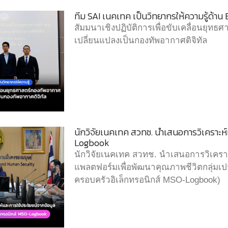
ทีม SAI เนคเทค เป็นวิทยากรให้ความรู้ด้า
สัมมนาเชิงปฏิบัติการเพื่อขับเคลื่อนยุท
เปลี่ยนแปลงเป็นกองทัพอากาศดิจิทัล
นักวิจัยเนคเทค สวทช. นำเสนอการวิเคราะห
Logbook
นักวิจัยเนคเทค สวทช. นำเสนอการวิเคร
แพลตฟอร์มเพื่อพัฒนาคุณภาพชีวิตกลุ่มเ
ครอบครัวอิเล็กทรอนิกส์ MSO-Logbook)