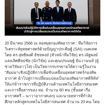
20 มีนาคม 2566 ณ หอสมุดกองทัพอากาศ : ทีมวิจัยการ
วิเคราะห์ยุทธศาสตร์ด้วยปัญญาประดิษฐ์ (SAI) เนคเทค
โดย ดร.สุทธิพงศ์ ธัชยพงษ์ (หัวหน้าทีมวิจัย) ดร.ณัฐพงษ์
แสงเลิศศิลปชัย (นักวิจัย) และคุณปรเมษฐ์ ธันวานนท์ (ผู้
ช่วยวิจัยอาวุโส) เป็นวิทยากรบรรยายให้ความรู้ในงาน
“สัมมนาเชิงปฏิบัติการเพื่อขับเคลื่อนยุทธศาสตร์กองทัพ
อากาศ นำไปสู่การเปลี่ยนแปลงเป็นกองทัพอากาศดิจิทัล”
ให้แก่ข้าราชการที่ปฏิบัติงานด้านเทคโนโลยีสารสนเทศ
และการสื่อสารของ ทอ. จำนวน 60 คน (ชั้นยศ เรือ
อากาศตรี – นาวาอากาศเอก) และนายทหารที่กำลัง
ศึกษาหลักสูตรเทคโนโลยีสารสนเทศ จำนวน 20 คน โดย