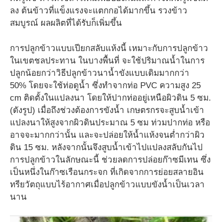
ลง ต้นข้าวที่แข็งแรงจะแตกกอได้มากขึ้น รวงข้าว
สมบูรณ์ ผลผลิตที่ได้รับก็เพิ่มขึ้น
การปลูกข้าวแบบเปียกสลับแห้งนี้ เหมาะกับการปลูกข้าว
ในเขตชลประทาน ในบางพื้นที่ จะใช้ปริมาณน้ำในการ
ปลูกน้อยกว่าวิธีปลูกข้าวนาน้ำขังแบบเดิมมากกว่า
50% โดยจะใช้ท่อดูน้ำ ซึ่งทำจากท่อ PVC ความสูง 25
cm ติดตั้งในแปลงนา โดยให้ปากท่ออยู่เหนือผิวดิน 5 ซม.
(ดังรูป) เมื่อถึงช่วงต้องการขังน้ำ เกษตรกรจะสูบน้ำเข้า
แปลงนาให้สูงจากผิวดินประมาณ 5 ซม ท่วมปากท่อ หรือ
อาจจะมากกว่านั้น และจะปล่อยให้น้ำแห้งจนต่ำกว่าผิว
ดิน 15 ซม. หลังจากนั้นจึงสูบน้ำเข้าไปแปลงสลับกันไป
การปลูกข้าวในลักษณะนี้ ช่วยลดการปล่อยก๊าซมีเทน ซึ่ง
เป็นหนึ่งในก๊าซเรือนกระจก ที่เกิดจากการย่อยสลายอิน
ทรียวัตถุแบบไร้อากาศเมื่อปลูกข้าวแบบขังน้ำเป็นเวลา
นาน