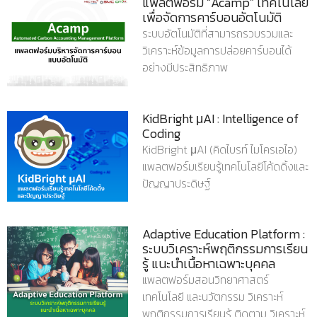
แพลตฟอร์ม “Acamp” เทคโนโลยี
เพื่อจัดการคาร์บอนอัตโนมัติ
ระบบอัตโนมัติที่สามารถรวบรวมและ
วิเคราะห์ข้อมูลการปล่อยคาร์บอนได้
อย่างมีประสิทธิภาพ
KidBright μAI : Intelligence of
Coding
KidBright μAI (คิดไบรท์ ไมโครเอไอ)
แพลตฟอร์มเรียนรู้เทคโนโลยีโค้ดดิ้งและ
ปัญญาประดิษฐ์
Adaptive Education Platform :
ระบบวิเคราะห์พฤติกรรมการเรียน
รู้ แนะนำเนื้อหาเฉพาะบุคคล
แพลตฟอร์มสอนวิทยาศาสตร์
เทคโนโลยี และนวัตกรรม วิเคราะห์
พฤติกรรมการเรียนรู้ ติดตาม วิเคราะห์