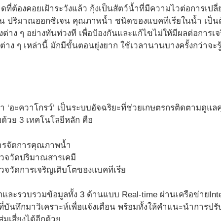
่ต้องคอยเฝ้าระวังแล้ว กุ้งเป็นสัตว์น้ำที่มีความไวต่อการเ
ช่น ปริมาณออกซิเจน คุณภาพน้ำ ชนิดของแบคทีเรียในน้ำ เป็นต้น 
ต่าง ๆ อย่างทันท่วงที เพื่อป้องกันและแก้ไขไม่ให้มีผลต่อการ
าง ๆ เหล่านี้ มักมีขั้นตอนยุ่งยาก ใช้เวลานานบางครั้งกว่าจะร
ฒนา ‘อะควาโกรว์’ เป็นระบบอัจฉริยะที่ช่วยเกษตรกรติดตามดูแล
ด้วย 3 เทคโนโลยีหลัก คือ
ารจัดการคุณภาพน้ำ
วจวัดปริมาณสารเคมี
วจวัดการเจริญเติบโตของแบคทีเรีย
และรวบรวมข้อมูลทั้ง 3 ด้านแบบ Real-time ผ่านเครือข่ายInter
บันทึกมาวิเคราะห์เพื่อแจ้งเตือน พร้อมทั้งให้คำแนะนำการปรับสภา
ุ่มเสี่ยงได้อีกด้วย