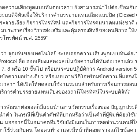
อดความเสียงพูดแบบทันต่อเวลาฯ ยังสามารถนำไปต่อเชื่อมก
ะบบดิจิทัลเพื่อให้บริการคำบรรยายแทนเสียงแบบปิด (Closed Ca
ะจายเสียง กิจการโทรทัศน์ และกิจการโทรคมนาคมแห่งชาติ (
ตามประกาศเรื่อง “การส่งเสริมและคุ้มครองสิทธิของคนพิการ ให้เ
โทรทัศน์ พ.ศ. 2559”
าวว่า จุดเด่นของเทคโนโลยี ระบบถอดความเสียงพูดแบบทันต่อเว
rotocol คือ ถอดเสียงแสดงผลเป็นข้อความได้ทันต่อเวลาแล้ว 
7, 8 หรือ 10 ขึ้นไป หรือบนระบบปฏิบัติการ Android version
บข้อความอย่างเดียว หรือแบบภาพวิดีโอพร้อมข้อความที่แสดง
ต่อเวลาฯ ได้เปิดให้ทดสอบใช้งานระบบสำหรับการเรียนการส
บบริการคำบรรยายแทนเสียงของสถานีโทรทัศน์ในระบบดิจิทัล
พัฒนาต่อยอดก็มีแผนนำเอานวัตกรรมเรื่องของ ปัญญาประดิษฐ์ (
 ในกรณีที่เป็นคำศัพท์ที่ยากหรือว่าเป็นคำที่ผู้พิมพ์ต้องใช้เ
วขึ้น นอกจากนี้ในอนาคตทีมวิจัยยังมีแผนในการลดจำนวนคนที่
ติมาใช้ร่วมกับคน โดยคนทำงานจะมีหน้าที่คอยตรวจแก้ไขข้อควา