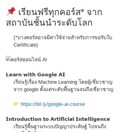
เรียนฟรีทุกคอร์ส* จาก
สถาบันชั้นนำระดับโลก
(*บางคอร์สอาจมีค่าใช้จ่ายสำหรับการขอรับใบ
Certificate)
𝗟𝗲𝗮𝗿𝗻 𝘄𝗶𝘁𝗵 𝗚𝗼𝗼𝗴𝗹𝗲 𝗔𝗜
เรียนรู้เรื่อง Machine Learning โดยผู้เชี่ยวชาญ
จาก google ตั้งแต่ระดับพื้นฐานจนถึงเชี่ยวชาญ
https://bit.ly/google-ai-course
𝗜𝗻𝘁𝗿𝗼𝗱𝘂𝗰𝘁𝗶𝗼𝗻 𝘁𝗼 𝗔𝗿𝘁𝗶𝗳𝗶𝗰𝗶𝗮𝗹 𝗜𝗻𝘁𝗲𝗹𝗹𝗶𝗴𝗲𝗻𝗰𝗲
เรียนรู้พื้นฐานระบบปัญญาประดิษฐ์ ไปจนถึง