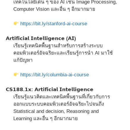
เทคโนโลยีเด่น ๆ ของ AI เช่น Image Processing,
Computer Vision และอื่น ๆ อีกมากมาย
https://bit.ly/stanford-ai-course
𝗔𝗿𝘁𝗶𝗳𝗶𝗰𝗶𝗮𝗹 𝗜𝗻𝘁𝗲𝗹𝗹𝗶𝗴𝗲𝗻𝗰𝗲 (𝗔𝗜)
เรียนรู้เทคนิคพื้นฐานสำหรับการสร้างระบบ
คอมพิวเตอร์อัจฉริยะและเรียนรู้การนำ AI มาใช้
แก้ปัญหา
https://bit.ly/columbia-ai-course
𝗖𝗦𝟭𝟴𝟴.𝟭𝘅: 𝗔𝗿𝘁𝗶𝗳𝗶𝗰𝗶𝗮𝗹 𝗜𝗻𝘁𝗲𝗹𝗹𝗶𝗴𝗲𝗻𝗰𝗲
เรียนรู้แนวคิดและเทคนิคพื้นฐานที่เกี่ยวกับการ
ออกแบบระบบคอมพิวเตอร์อัจฉริยะไปจนถึง
Statistical and decision, Reasoning and
Learning และอื่น ๆ อีกมากมาย