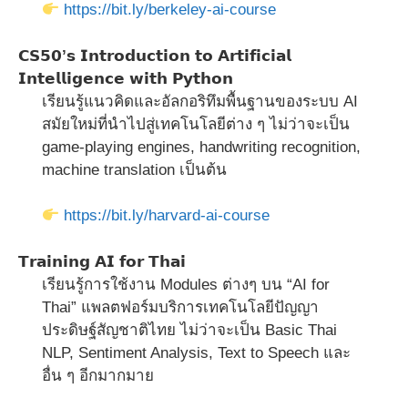
https://bit.ly/berkeley-ai-course
𝗖𝗦𝟱𝟬’𝘀 𝗜𝗻𝘁𝗿𝗼𝗱𝘂𝗰𝘁𝗶𝗼𝗻 𝘁𝗼 𝗔𝗿𝘁𝗶𝗳𝗶𝗰𝗶𝗮𝗹
𝗜𝗻𝘁𝗲𝗹𝗹𝗶𝗴𝗲𝗻𝗰𝗲 𝘄𝗶𝘁𝗵 𝗣𝘆𝘁𝗵𝗼𝗻
เรียนรู้แนวคิดและอัลกอริทึมพื้นฐานของระบบ AI
สมัยใหม่ที่นำไปสู่เทคโนโลยีต่าง ๆ ไม่ว่าจะเป็น
game-playing engines, handwriting recognition,
machine translation เป็นต้น
https://bit.ly/harvard-ai-course
𝗧𝗿𝗮𝗶𝗻𝗶𝗻𝗴 𝗔𝗜 𝗳𝗼𝗿 𝗧𝗵𝗮𝗶
เรียนรู้การใช้งาน Modules ต่างๆ บน “AI for
Thai” แพลตฟอร์มบริการเทคโนโลยีปัญญา
ประดิษฐ์สัญชาติไทย ไม่ว่าจะเป็น Basic Thai
NLP, Sentiment Analysis, Text to Speech และ
อื่น ๆ อีกมากมาย