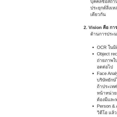
บุคคลชื่อสถา
ประยุกต์สิ่งเห
เดียวกัน
2. Vision คือ ก
ด้านการประมว
OCR ในมิต
Object re
ถ่ายภาพใบข
อดต่อไป
Face Analy
บริษัทยักษ
ถ้าประเทศไ
หน้าหน่วย
ต้องมีและ
Person & A
วิดีโอ แล