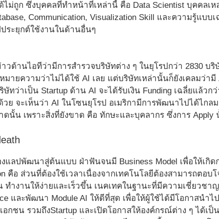
ด้ไม่ถูก ซึ่งบุคคลที่ทำหน้าที่เหล่านี้ คือ Data Scientist บุคคลเ
abase, Communication, Visualization Skill และความรู้แบบเ
ประยุกต์ใช้งานในด้านอื่นๆ
มีข่าวด้านไอทีว่ามีการสำรวจบริษัทต่าง ๆ ในยุโรปกว่า 2830 บริษ
ll หมายความว่าไม่ได้ใช้ AI เลย แต่บริษัทเหล่านั้นก็ยังเคลมว่าม
ษัทว่าเป็น Startup ด้าน AI จะได้รับเงิน Funding เฉลี่ยแล้วกว่
ินด้วย จะเห็นว่า AI ในโซนยุโรป อเมริกามีการพัฒนาไปได้ไก
ดนั้น เพราะสิ่งที่ยังขาด คือ ทักษะและบุคลากร ซึ่งการ Apply น
death
งแลปพัฒนาสู่ต้นแบบ ฝ่าฟันจนมี Business Model เพื่อให้เกิด
n คือ ส่วนที่ต้องใช้เวลาเนื่องจากเทคโนโลยีต้องสามารถตอบโจท
เช่น ทำงานให้ง่ายและเร็วขึ้น เนคเทคในฐานะที่มีความเชี่ยวชา
 และพัฒนา Module AI ให้ดีที่สุด เพื่อให้ผู้ใช้ได้มีโอกาสนำไ
เอกชน รวมถึงStartup และเปิดโอกาสให้องค์กรณ์ต่าง ๆ ได้เป