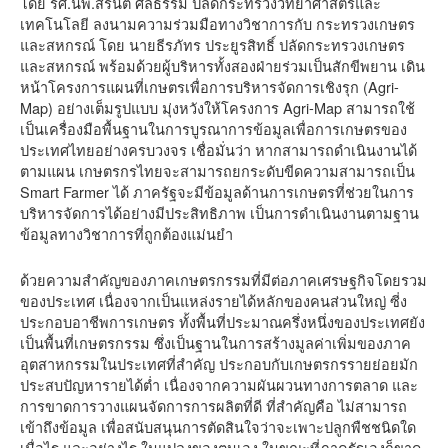
โดย รศ.นพ.สรนิต ศิลธรรม ปลัดกระทรวงวิทยาศาสตร์และ
เทคโนโลยี ลงนามความร่วมมือทางวิชาการกับ กระทรวงเกษตร
และสหกรณ์ โดย นายธีรภัทร ประยูรสิทธิ์ ปลัดกระทรวงเกษตร
และสหกรณ์ พร้อมด้วยผู้บริหารทั้งสองฝ่ายร่วมเป็นสักขีพยาน เดิน
หน้าโครงการแผนที่เกษตรเพื่อการบริหารจัดการเชิงรุก (Agri-
Map) อย่างเต็มรูปแบบ มุ่งหวังให้โครงการ Agri-Map สามารถใช้
เป็นเครื่องมือพื้นฐานในการบูรณาการข้อมูลเพื่อการเกษตรของ
ประเทศไทยอย่างครบวงจร เชื่อมั่นว่า หากสามารถดำเนินงานได้
ตามแผน เกษตรกรไทยจะสามารถยกระดับขีดความสามารถเป็น
Smart Farmer ได้ ภาครัฐจะมีข้อมูลด้านการเกษตรที่ช่วยในการ
บริหารจัดการได้อย่างมีประสิทธิภาพ เป็นการดำเนินงานตามฐาน
ข้อมูลทางวิชาการที่ถูกต้องแม่นยำ
ด้วยความสำคัญของภาคเกษตรกรรมที่มีต่อภาคเศรษฐกิจโดยรวม
ของประเทศ เนื่องจากเป็นแหล่งรายได้หลักของคนส่วนใหญ่ ซี่ง
ประกอบอาชีพการเกษตร ทั้งพื้นที่ประมาณครึ่งหนึ่งของประเทศยัง
เป็นพื้นที่เกษตรกรรม ซึ่งเป็นฐานในการสร้างมูลค่าเพิ่มของภาค
อุตสาหกรรมในประเทศที่สำคัญ ประกอบกับเกษตรกรรายย่อยมัก
ประสบปัญหารายได้ต่ำ เนื่องจากความผันผวนทางการตลาด และ
การขาดการวางแผนจัดการการผลิตที่ดี ที่สำคัญคือ ไม่สามารถ
เข้าถึงข้อมูล เพื่อสนับสนุนการตัดสินใจว่าจะเพาะปลูกพืชชนิดใด
เมื่อไร และอย่างไร ในแปลงของตนเอง ในขณะที่ภาครัฐเองก็ขาด