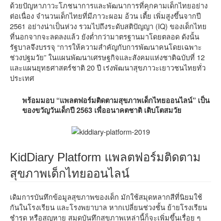
ด้วยปัญหาภาวะโภชนาการและพัฒนาการที่คุกคามเด็กไทยอย่าง
ต่อเนื่อง จำนวนเด็กไทยที่มีภาวะผอม อ้วน เตี้ย เพิ่มสูงขึ้นจากปี
2561 อย่างน่าเป็นห่วง รวมไปถึงระดับสติปัญญา (IQ) ของเด็กไทย
ที่นอกจากจะลดลงแล้ว ยังต่ำกว่ามาตรฐานมาโดยตลอด ดังนั้น
รัฐบาลจึงบรรจุ “การให้ความสำคัญกับการพัฒนาคนโดยเฉพาะ
ช่วงปฐมวัย” ในแผนพัฒนาเศรษฐกิจและสังคมแห่งชาติฉบับที่ 12
และแผนยุทธศาสตร์ชาติ 20 ปี เร่งพัฒนาสุขภาวะเยาวชนไทยทั่ว
ประเทศ
พร้อมมอบ “แพลตฟอร์มติดตามสุขภาพเด็กไทยออนไลน์” เป็น
ของขวัญวันเด็กปี 2563 เพื่ออนาคตชาติ เติบโตสมวัย
KidDiary Platform แพลตฟอร์มติดตาม
สุขภาพเด็กไทยออนไลน์
เดิมการบันทึกข้อมูลสุขภาพของเด็ก มักใช้สมุดหลากสีที่นิยมใช้
กันในโรงเรียน และโรงพยาบาล หากเปลี่ยนช่วงชั้น ย้ายโรงเรียน
ชำรุด หรือสูญหาย สมุดบันทึกสุขภาพเหล่านี้ก็จะเพิ่มขึ้นเรื่อย ๆ