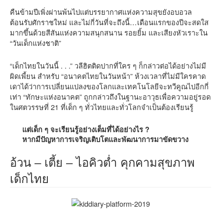
คืนข้ามปีเพิ่งผ่านพ้นไปแต่บรรยากาศแห่งความสุขยังอบอวล
ต้อนรับศักราชใหม่ และไม่กี่วันที่จะถึงนี้…เดือนแรกของปีจะสดใส
มากขึ้นด้วยสีสันแห่งความสนุกสนาน รอยยิ้ม และเสียงหัวเราะใน
“วันเด็กแห่งชาติ”
“เด็กไทยในวันนี้ . . .” วลีฮิตติดปากที่ใคร ๆ ก็กล่าวต่อได้อย่างไม่มี
ผิดเพี้ยน สำหรับ “อนาคตไทยในวันหน้า” ห้วงเวลาที่ไม่มีใครคาด
เดาได้ว่าการเปลี่ยนแปลงของโลกและเทคโนโลยีจะทวีคูณไปอีกกี่
เท่า “ทักษะแห่งอนาคต” ถูกกล่าวถึงในฐานะอาวุธเพื่อความอยู่รอด
ในศตวรรษที่ 21 ที่เด็ก ๆ ทั่วไทยและทั่วโลกจำเป็นต้องเรียนรู้
แต่เด็ก ๆ จะเรียนรู้อย่างเต็มที่ได้อย่างไร ?
หากมีปัญหาการเจริญเติบโตและพัฒนาการมาขัดขวาง
อ้วน – เตี้ย – ไอคิวต่ำ คุกคามสุขภาพ
เด็กไทย