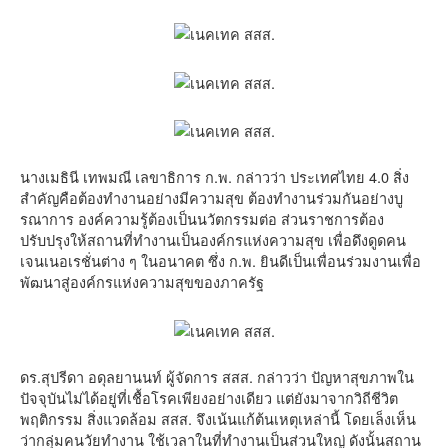
นางเมธินี เทพมณี เลขาธิการ ก.พ. กล่าวว่า ประเทศไทย 4.0 สิ่ง
สำคัญคือต้องทำงานอย่างมีความสุข ต้องทำงานร่วมกันอย่างบู
รณาการ องค์ความรู้ต้องเป็นนวัตกรรมต่อ ส่วนราชการต้อง
ปรับปรุงให้สถานที่ทำงานเป็นองค์กรแห่งความสุข เพื่อดึงดูดคน
เจนเนอเรชั่นต่าง ๆ ในอนาคต ซึ่ง ก.พ. ยินดีเป็นเพื่อนร่วมงานเพื่อ
พัฒนาสู่องค์กรแห่งความสุขของภาครัฐ
ดร.สุปรีดา อดุลยานนท์ ผู้จัดการ สสส. กล่าวว่า ปัญหาสุขภาพใน
ปัจจุบันไม่ได้อยู่ที่เชื้อโรคเพียงอย่างเดียว แต่ยังมาจากวิถีชีวิต
พฤติกรรม สิ่งแวดล้อม สสส. จึงเน้นแก้ต้นเหตุเหล่านี้ โดยเล็งเห็น
ว่ากลุ่มคนวัยทำงาน ใช้เวลาในที่ทำงานเป็นส่วนใหญ่ ดังนั้นสถาน