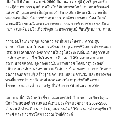
เมื่อวันที่ 5 กันยายน พ.ศ. 2560 ที่ผ่านมา ดร.สุธี ผู้เจริญชนะชัย
รองผู้อำนวยการ ศูนย์เทคโนโลยีอิเล็กทรอนิกส์และคอมพิวเตอร์
แห่งชาติ (เนคเทค) เป็นผู้แทนเข้ารับโล่เกียรติคุณ เนื่องจากเป็น
หน่วยงานที่ดำเนินการด้านสุขภาวะองค์กรอย่างต่อเนื่อง โดยมี
นางเมธินี เทพมณี เลขานุการคณะกรรมการข้าราชการพลเรือน
(ก.พ.) เป็นผู้มอบโล่เกียรติคุณ ณ อาคารศูนย์เรียนรู้สุขภาวะ สสส.
การมอบโล่เกียรติคุณดังกล่าว จัดขึ้นภายในงาน “ความสุข
ราชการไทย 4.0” โครงการสร้างเสริมคุณภาพชีวิตการทำงานและ
เสริมสร้างศักยภาพองค์กรภายในรัฐในระยะเปลี่ยนผ่านสู่การเป็น
องค์กรสุขภาวะ ซึ่งเป็นโครงการที่ สสส. ได้รับมอบหมายจาก
สถาบันวิจัยสังคม จุฬาลงกรณ์มหาวิทยาลัย โดยมีวัตุประสงค์
สนับสนุนองค์กรเครือข่ายภาครัฐสู่การเป็นองค์กรสุขภาวะ ในการ
จัดการองค์ความรู้ สร้างฐานคติ ปรับเปลี่ยนค่านิยม และสร้างช่อง
ทางสื่อสารประชาสัมพันธ์ ตลอดจนสนับสนุนกำกับติดตาม
โครงการขององค์กรภาครัฐ ที่ได้รับการสนับสนุนจาก สสส.
นอกจากนี้ยังมีเจ้าหน้าที่จากเนคเทคได้รับใบประกาศเกียรติคุณ
นักสร้างสุของค์กร (นสอ.) ดีเด่น ประจำพุทธศักราช 2559-2560
จำนวน 3 ท่าน คือ นางสาวอุณพร ธนโพธิวิรัตน์ นางสาวหฤทัย ศรี
สุวงศ์ และนางสาวโสภาวรรณ วิทย์ดำรงค์