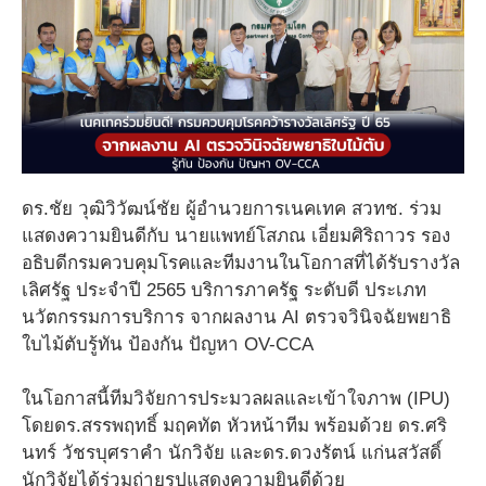
ดร.ชัย วุฒิวิวัฒน์ชัย ผู้อำนวยการเนคเทค สวทช. ร่วม
แสดงความยินดีกับ นายแพทย์โสภณ เอี่ยมศิริถาวร รอง
อธิบดีกรมควบคุมโรคและทีมงานในโอกาสที่ได้รับรางวัล
เลิศรัฐ ประจำปี 2565 บริการภาครัฐ ระดับดี ประเภท
นวัตกรรมการบริการ จากผลงาน AI ตรวจวินิจฉัยพยาธิ
ใบไม้ตับรู้ทัน ป้องกัน ปัญหา OV-CCA
ในโอกาสนี้ทีมวิจัยการประมวลผลและเข้าใจภาพ (IPU)
โดยดร.สรรพฤทธิ์ มฤคทัต หัวหน้าทีม พร้อมด้วย ดร.ศริ
นทร์ วัชรบุศราคำ นักวิจัย และดร.ดวงรัตน์ แก่นสวัสดิ์
นักวิจัยได้ร่วมถ่ายรูปแสดงความยินดีด้วย