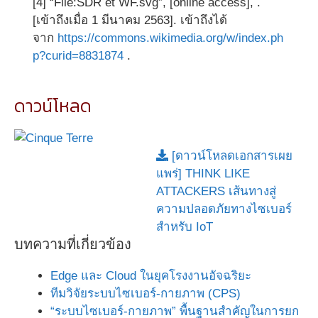
[4] “File:SDR et WF.svg”, [online access], .
[เข้าถึงเมื่อ 1 มีนาคม 2563]. เข้าถึงได้
จาก
https://commons.wikimedia.org/w/index.ph
p?curid=8831874
.
ดาวน์โหลด
[ดาวน์โหลดเอกสารเผย
แพร่] THINK LIKE
ATTACKERS เส้นทางสู่
ความปลอดภัยทางไซเบอร์
สำหรับ IoT
บทความที่เกี่ยวข้อง
Edge และ Cloud ในยุคโรงงานอัจฉริยะ
ทีมวิจัยระบบไซเบอร์-กายภาพ (CPS)
“ระบบไซเบอร์-กายภาพ” พื้นฐานสำคัญในการยก