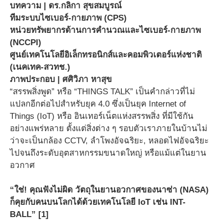
บทความ | ดร.กลิกา สุขสมบูรณ์
ทีมระบบไซเบอร์-กายภาพ (CPS)
หน่วยทรัพยากรด้านการคำนวณและไซเบอร์-กายภาพ
(NCCPI)
ศูนย์เทคโนโลยีอิเล็กทรอนิกส์และคอมพิวเตอร์แห่งชาติ
(เนคเทค-สวทช.)
ภาพประกอบ | ศศิวิภา หาสุข
“สรรพสิ่งพูด” หรือ “THINGS TALK” เป็นคำกล่าวที่ไม่
แปลกอีกต่อไปสำหรับยุค 4.0 ซึ่งเป็นยุค Internet of
Things (IoT) หรือ อินเทอร์เน็ตแห่งสรรพสิ่ง ที่มีใช้กัน
อย่างแพร่หลาย ตั้งแต่สิ่งต่าง ๆ รอบตัวเราภายในบ้านไม่
ว่าจะเป็นกล้อง CCTV, ลำโพงอัจฉริยะ, หลอดไฟอัจฉริยะ
ไปจนถึงระดับอุตสาหกรรมขนาดใหญ่ หรือแม้แต่ในยาน
อวกาศ
“ใช่! คุณฟังไม่ผิด วัตถุในยานอวกาศของนาซ่า (NASA)
ก็คุยกับคนบนโลกได้ด้วยเทคโนโลยี IoT เช่น INT-
BALL” [1]