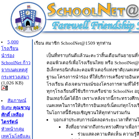
5,000
เรียน สมาชิก SchoolNet@1509 ทุกท่าน
โรงเรียน
นำร่อง
เป็นที่ทราบกันดีแล้วนะคะว่าสิ้นเดือนกันยายนที
SchoolNet ก้าว
คอมพิวเตอร์เพื่อโรงเรียนไทย หรือ SchoolNet
จากเนคเทคสู่
อิเล็กทรอนิกส์และคอมพิวเตอร์แห่งชาติ(เนคเท
กระทรวงเสมา
ฐานะโครงการนำร่อง ที่ให้บริการเครือข่ายอินเ
(1,026 KB)
โรงเรียน ดังเจตนารมณ์ของโครงการตามที่ได้
ทุกๆโรงเรียนที่ใช้บริการเครือข่าย SchoolNet อ
อินเทอร์เน็ตได้อีก เพราะหลังจากนี้กระทรวงศึก
สัมภาษณ์
เนคเทคในการให้บริการอินเทอร์เน็ตแก่ทุกโรงเ
พิเศษ
คุณชาญ
ในโอกาสนี้จึงขอเชิญชวนให้ทุกท่านร่วมกัน
ศักดิ์ เหลือง
บอกเล่าประสบการณ์ตลอดระยะเวลาที่ท่านได
ไตรรัตน์
สิ่งที่อยากฝากถึงกระทรวงศึกษาเพื่อกา
หัวหน้ากลุ่ม
ร่วมแสดงความคิดเห็น ความรู้ส
เทคโนโลยีและ